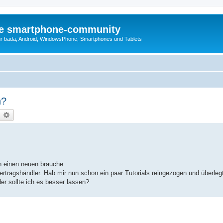
die smartphone-community
r bada, Android, WindowsPhone, Smartphones und Tablets
n?
earch
Advanced search
h einen neuen brauche.
ragshändler. Hab mir nun schon ein paar Tutorials reingezogen und überlegt
er sollte ich es besser lassen?