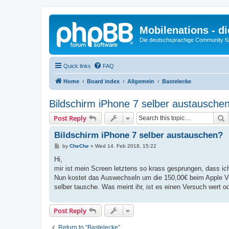
Mobilenations - 
Die deutschsprachige Community fü
Quick links
FAQ
Home
Board index
Allgemein
Bastelecke
Bildschirm iPhone 7 selber austausche
S
Post Reply
Bildschirm iPhone 7 selber austauschen?
P
by
CheChe
»
Wed 14. Feb 2018, 15:22
o
s
Hi,
t
mir ist mein Screen letztens so krass gesprungen, dass ic
Nun kostet das Auswechseln um die 150,00€ beim Apple Vert
selber tausche. Was meint ihr, ist es einen Versuch wert od
Post Reply
Return to “Bastelecke”