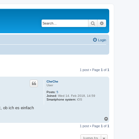
Search
Advanced search
Login
1 post • Page
1
of
1
CheChe
User
Posts:
5
Joined:
Wed 14. Feb 2018, 14:59
Smartphone system:
iOS
, ob ich es einfach
T
o
1 post • Page
1
of
1
p
Jump to