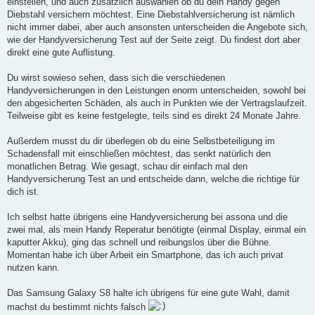
einstellen, und auch zusätzlich auswählen ob du dein Handy gegen
Diebstahl versichern möchtest. Eine Diebstahlversicherung ist nämlich
nicht immer dabei, aber auch ansonsten unterscheiden die Angebote sich,
wie der Handyversicherung Test auf der Seite zeigt. Du findest dort aber
direkt eine gute Auflistung.
Du wirst sowieso sehen, dass sich die verschiedenen
Handyversicherungen in den Leistungen enorm unterscheiden, sowohl bei
den abgesicherten Schäden, als auch in Punkten wie der Vertragslaufzeit.
Teilweise gibt es keine festgelegte, teils sind es direkt 24 Monate Jahre.
Außerdem musst du dir überlegen ob du eine Selbstbeteiligung im
Schadensfall mit einschließen möchtest, das senkt natürlich den
monatlichen Betrag. Wie gesagt, schau dir einfach mal den
Handyversicherung Test an und entscheide dann, welche die richtige für
dich ist.
Ich selbst hatte übrigens eine Handyversicherung bei assona und die
zwei mal, als mein Handy Reperatur benötigte (einmal Display, einmal ein
kaputter Akku), ging das schnell und reibungslos über die Bühne.
Momentan habe ich über Arbeit ein Smartphone, das ich auch privat
nutzen kann.
Das Samsung Galaxy S8 halte ich übrigens für eine gute Wahl, damit
machst du bestimmt nichts falsch