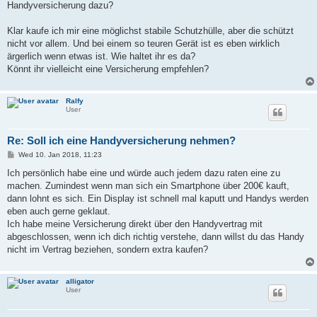
Handyversicherung dazu?
Klar kaufe ich mir eine möglichst stabile Schutzhülle, aber die schützt
nicht vor allem. Und bei einem so teuren Gerät ist es eben wirklich
ärgerlich wenn etwas ist. Wie haltet ihr es da?
Könnt ihr vielleicht eine Versicherung empfehlen?
Ralfy
User
Re: Soll ich eine Handyversicherung nehmen?
P
Wed 10. Jan 2018, 11:23
o
s
Ich persönlich habe eine und würde auch jedem dazu raten eine zu
t
machen. Zumindest wenn man sich ein Smartphone über 200€ kauft,
dann lohnt es sich. Ein Display ist schnell mal kaputt und Handys werden
eben auch gerne geklaut.
Ich habe meine Versicherung direkt über den Handyvertrag mit
abgeschlossen, wenn ich dich richtig verstehe, dann willst du das Handy
nicht im Vertrag beziehen, sondern extra kaufen?
alligator
User