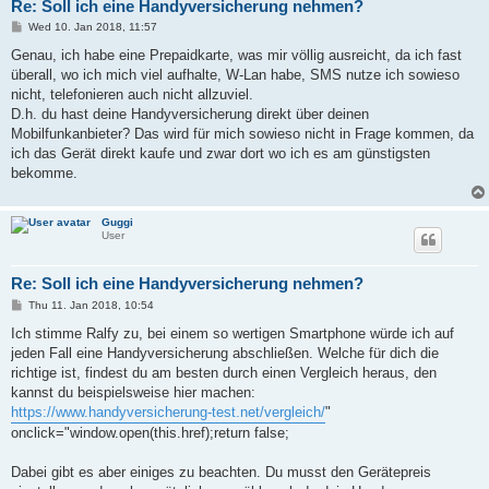
Re: Soll ich eine Handyversicherung nehmen?
P
Wed 10. Jan 2018, 11:57
o
s
Genau, ich habe eine Prepaidkarte, was mir völlig ausreicht, da ich fast
t
überall, wo ich mich viel aufhalte, W-Lan habe, SMS nutze ich sowieso
nicht, telefonieren auch nicht allzuviel.
D.h. du hast deine Handyversicherung direkt über deinen
Mobilfunkanbieter? Das wird für mich sowieso nicht in Frage kommen, da
ich das Gerät direkt kaufe und zwar dort wo ich es am günstigsten
bekomme.
Guggi
User
Re: Soll ich eine Handyversicherung nehmen?
P
Thu 11. Jan 2018, 10:54
o
s
Ich stimme Ralfy zu, bei einem so wertigen Smartphone würde ich auf
t
jeden Fall eine Handyversicherung abschließen. Welche für dich die
richtige ist, findest du am besten durch einen Vergleich heraus, den
kannst du beispielsweise hier machen:
https://www.handyversicherung-test.net/vergleich/
"
onclick="window.open(this.href);return false;
Dabei gibt es aber einiges zu beachten. Du musst den Gerätepreis