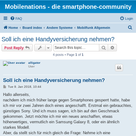
Mobilenations - die smartphone-community
FAQ
Login
S
Home
Board index
Andere Systeme
Mobilfunk Allgemein
e
Soll ich eine Handyversicherung nehmen?
a
Search
Advanced s
Post Reply
r
4 posts • Page
1
of
1
c
alligator
h
User
Soll ich eine Handyversicherung nehmen?
P
Tue 9. Jan 2018, 10:44
o
s
Hallo allerseits,
t
nachdem ich mich früher lange gegen Smartphones gesperrt hatte, habe
ich mir vor zwei Jahren doch eines angeschafft. Erstmal ein gebrauchtes,
günstiges Sony. Und ich muss sagen, ich bin auf den Geschmack
gekommen. Jetzt möchte ich mir ein neues anschaffen, etwas
höherwertiges, vermutlich ein Samsung Galaxy 8, oder ein ähnlich
starkes Modell.
Aber, da stellt sich für mich gleich die Frage: Nehme ich eine