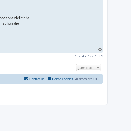
rizont vielleicht
ch schon die
T
o
1 post • Page
1
of
1
p
Jump to
Contact us
Delete cookies
All times are
UTC