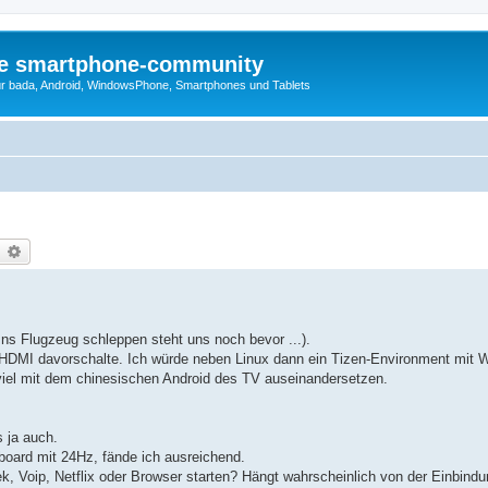
die smartphone-community
r bada, Android, WindowsPhone, Smartphones und Tablets
earch
Advanced search
Ins Flugzeug schleppen steht uns noch bevor ...).
r HDMI davorschalte. Ich würde neben Linux dann ein Tizen-Environment mit
 viel mit dem chinesischen Android des TV auseinandersetzen.
 ja auch.
oard mit 24Hz, fände ich ausreichend.
, Voip, Netflix oder Browser starten? Hängt wahrscheinlich von der Einbindu