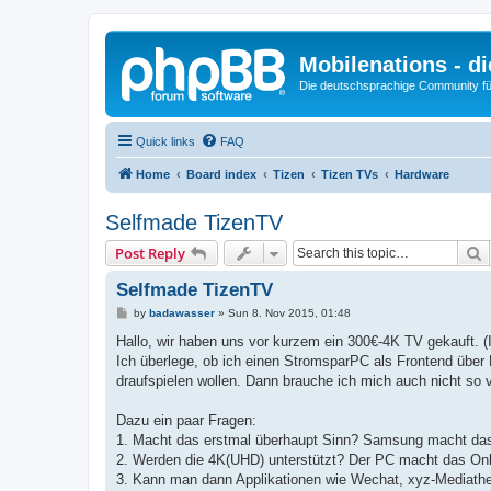
Mobilenations - 
Die deutschsprachige Community fü
Quick links
FAQ
Home
Board index
Tizen
Tizen TVs
Hardware
Selfmade TizenTV
S
Post Reply
Selfmade TizenTV
P
by
badawasser
»
Sun 8. Nov 2015, 01:48
o
s
Hallo, wir haben uns vor kurzem ein 300€-4K TV gekauft. (
t
Ich überlege, ob ich einen StromsparPC als Frontend übe
draufspielen wollen. Dann brauche ich mich auch nicht so
Dazu ein paar Fragen:
1. Macht das erstmal überhaupt Sinn? Samsung macht das
2. Werden die 4K(UHD) unterstützt? Der PC macht das Onb
3. Kann man dann Applikationen wie Wechat, xyz-Mediathek