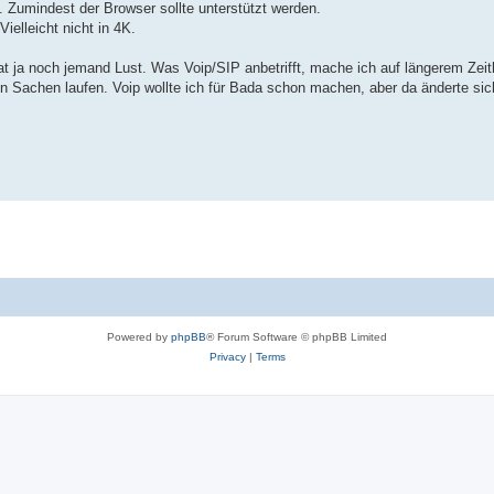
. Zumindest der Browser sollte unterstützt werden.
elleicht nicht in 4K.
t ja noch jemand Lust. Was Voip/SIP anbetrifft, mache ich auf längerem Zeitho
en Sachen laufen. Voip wollte ich für Bada schon machen, aber da änderte si
Powered by
phpBB
® Forum Software © phpBB Limited
Privacy
|
Terms