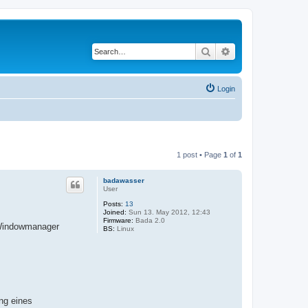
Search
Advanced search
Login
1 post • Page
1
of
1
badawasser
User
Posts:
13
Joined:
Sun 13. May 2012, 12:43
Firmware:
Bada 2.0
 Windowmanager
BS:
Linux
ng eines