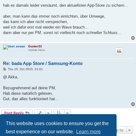
hab es damals leider versäumt, den aktuellsten App-Store zu sichern…
aber, man kann das immer noch einrichten, über Umwege,
das kann ich aber nicht versprechen,
weil ich dafür erst mal wieder ein Wave brauch…
dann aber nur per PM, sonst ist vielleicht noch schneller Schluss…
Gunter33
mobile-Hero
Re: bada App Store / Samsung-Konto
P
Thu 15. Oct 2015, 21:01
o
s
@ Akka,
t
Bezugnehmend auf deine PM,
Hab diese natürlich gelesen,
Gut, das alles funktioniert hat...
Post Reply
3 posts • Page
1
of
1
This website uses cookies to ensure you get the
Jump to
best experience on our website.
Learn more