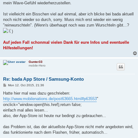
mein Wave-Gefühl wiederherzustellen.
Ist vielleicht ein Bisschen viel auf einmal, aber ich blicke bei bada aktuell
noch nicht wieder so durch, sorry. Muss mich erst wieder ein wenig
"reinwurschteln". (Wenn's überhaupt noch was zum Wurschteln gibt...?
)
Auf jeden Fall schonmal vielen Dank für eure Infos und eventuelle
Hilfestellungen!
Gunter33
mobile-Hero
Re: bada App Store / Samsung-Konto
P
Mon 12. Oct 2015, 21:36
o
s
Hatte hier mal was dazu geschrieben:
t
http://www.mobilenations.de/post63665.html#p63553
"
onclick="window.open(this.href);return false;
einfach mal alles lesen…
also, der App-Store ist heute nur bedingt zu gebrauchen...
das Problem ist, das der aktuellste App-Store nicht mehr angeboten wird,
das funktionierte nach dem Flashen, früher, automatisch…