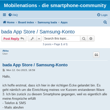
Mobilenations - die smartphone-community
FAQ
Login
S
Home
Board index
Samsung bada
Apps
e
bada App Store / Samsung-Konto
a
Search
Advanced s
Post Reply
r
3 posts • Page
1
of
1
c
Akka
h
User
bada App Store / Samsung-Konto
P
Mon 12. Oct 2015, 18:59
o
s
Hallo,
t
ich hoffe erstmal, dass ich hier in der richtigen Ecke gelandet bin. Es
geht nämlich um die Einrichtung meines vor Kurzem erstandenen Wave
3. Ich bin zurück zu diesem Smartphone gegangen, weil es eigentlich alle
meine Ansprüche erfüllt
- Telefon & SMS
- Mails abrufen