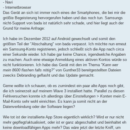
- Navi
- Internetbrowser
Das Gerät an sich ist immer noch eines der Smartphones, die bei mir die
größte Begeisterung hervorgerufen haben und das noch tun. Samsungs
nicht-Support von bada ist natürlich sehr schade, und hier liegt auch der
Grund für meine Anfrage:
Ich habe im Dezember 2012 auf Android gewechselt und somit den
größten Teil der "Abschaltung" von bada verpasst. Ich möchte nun erneut
ein Samsung-Konto registrieren, jedoch schließt sich die App nach circa
einer Sekunde wieder. Ich habe gar keine Chance, irgendwelche Angaben
zu machen. Auch eine etwaige Anmeldung eines aktiven Kontos würde so
nicht funktionieren. Ich habe das Gerät mit den im Thema
"Kann wer
mein 8600 flashen falls nötig?"
von Gunther33 bereitgestellten Dateien
zwecks Debranding geflasht und das Update gemacht.
Gerne wollte ich schauen, ob es zumindest ein paar alte Apps noch gibt,
die ich seinerzeit auf meinem Wave 3 installiert hatte. Parallel zu diesen
Fehlversuchen konnte ich allerdings über
Einstellungen > Konten
mein E-
Mail-Konto sehr wohl einrichten. Es kann ja somit nicht an der
Datenverbindung oder der Software liegen?
Wie tot ist der installierte App Store eigentlich wirklich? Wird er nur nicht
mehr gepflegt/aktualisiert, oder ist er ganz abgeschaltet und beinhaltet eh
keine downloadfähigen Apps mehr? Das wäre jetzt der letzte Kniff, um