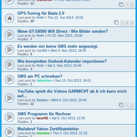
Replies:
12
1
2
GPS-Tuning für Bada 2.0
Last post by
Reth
«
Thu 12. Jun 2014, 10:01
Replies:
29
1
2
3
Wave GT-S8500 Wifi Direct - Wie Bilder senden?
Last post by
Reth
«
Fri 22. Nov 2013, 16:00
Replies:
7
Es werden mir keine SMS mehr angezeigt.
Last post by
rex450
«
Mon 4. Nov 2013, 18:20
Replies:
9
Wie kompletten Outlook-Kalender importieren?
Last post by
Reth
«
Sat 2. Nov 2013, 15:46
Replies:
3
SMS am PC schreiben?
Last post by
Valentine
«
Sun 13. Oct 2013, 19:01
Replies:
2
YouTube spielt die Videos GARNICHT ab & ich kann mich
auf...
Last post by
Badaist
«
Wed 9. Oct 2013, 19:45
Replies:
12
1
2
SMS Programm für Rechner
Last post by
lacer92
«
Sat 5. Oct 2013, 12:05
Replies:
1
Mailabruf Yahoo Zertifikatsfehler
Last post by
mortara
«
Thu 3. Oct 2013, 21:23
Replies:
2