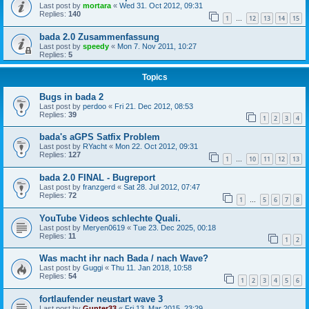
Last post by
mortara
«
Wed 31. Oct 2012, 09:31
Replies:
140
1
12
13
14
15
…
bada 2.0 Zusammenfassung
Last post by
speedy
«
Mon 7. Nov 2011, 10:27
Replies:
5
Topics
Bugs in bada 2
Last post by
perdoo
«
Fri 21. Dec 2012, 08:53
Replies:
39
1
2
3
4
bada's aGPS Satfix Problem
Last post by
RYacht
«
Mon 22. Oct 2012, 09:31
Replies:
127
1
10
11
12
13
…
bada 2.0 FINAL - Bugreport
Last post by
franzgerd
«
Sat 28. Jul 2012, 07:47
Replies:
72
1
5
6
7
8
…
YouTube Videos schlechte Quali.
Last post by
Meryen0619
«
Tue 23. Dec 2025, 00:18
Replies:
11
1
2
Was macht ihr nach Bada / nach Wave?
Last post by
Guggi
«
Thu 11. Jan 2018, 10:58
Replies:
54
1
2
3
4
5
6
fortlaufender neustart wave 3
Last post by
Gunter33
«
Fri 13. Mar 2015, 23:29