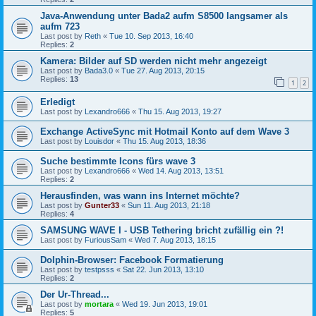
Java-Anwendung unter Bada2 aufm S8500 langsamer als
aufm 723
Last post by
Reth
«
Tue 10. Sep 2013, 16:40
Replies:
2
Kamera: Bilder auf SD werden nicht mehr angezeigt
Last post by
Bada3.0
«
Tue 27. Aug 2013, 20:15
Replies:
13
1
2
Erledigt
Last post by
Lexandro666
«
Thu 15. Aug 2013, 19:27
Exchange ActiveSync mit Hotmail Konto auf dem Wave 3
Last post by
Louisdor
«
Thu 15. Aug 2013, 18:36
Suche bestimmte Icons fürs wave 3
Last post by
Lexandro666
«
Wed 14. Aug 2013, 13:51
Replies:
2
Herausfinden, was wann ins Internet möchte?
Last post by
Gunter33
«
Sun 11. Aug 2013, 21:18
Replies:
4
SAMSUNG WAVE I - USB Tethering bricht zufällig ein ?!
Last post by
FuriousSam
«
Wed 7. Aug 2013, 18:15
Dolphin-Browser: Facebook Formatierung
Last post by
testpsss
«
Sat 22. Jun 2013, 13:10
Replies:
2
Der Ur-Thread...
Last post by
mortara
«
Wed 19. Jun 2013, 19:01
Replies:
5