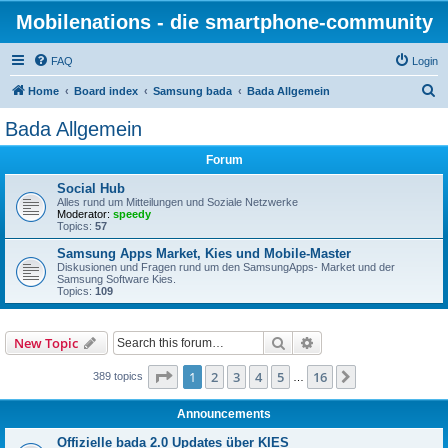
Mobilenations - die smartphone-community
FAQ
Login
S
Home
Board index
Samsung bada
Bada Allgemein
e
Bada Allgemein
a
Forum
r
c
Social Hub
Alles rund um Mitteilungen und Soziale Netzwerke
h
Moderator:
speedy
Topics:
57
Samsung Apps Market, Kies und Mobile-Master
Diskusionen und Fragen rund um den SamsungApps- Market und der
Samsung Software Kies.
Topics:
109
Search
Advanced search
New Topic
Page
1
of
16
1
2
3
4
5
16
Next
389 topics
…
Announcements
Offizielle bada 2.0 Updates über KIES