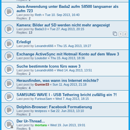
Java-Anwendung unter Bada2 aufm S8500 langsamer als
aufm 723
Last post by
Reth
«
Tue 10. Sep 2013, 16:40
Replies:
2
Kamera: Bilder auf SD werden nicht mehr angezeigt
Last post by
Bada3.0
«
Tue 27. Aug 2013, 20:15
Replies:
13
1
2
Erledigt
Last post by
Lexandro666
«
Thu 15. Aug 2013, 19:27
Exchange ActiveSync mit Hotmail Konto auf dem Wave 3
Last post by
Louisdor
«
Thu 15. Aug 2013, 18:36
Suche bestimmte Icons fürs wave 3
Last post by
Lexandro666
«
Wed 14. Aug 2013, 13:51
Replies:
2
Herausfinden, was wann ins Internet möchte?
Last post by
Gunter33
«
Sun 11. Aug 2013, 21:18
Replies:
4
SAMSUNG WAVE I - USB Tethering bricht zufällig ein ?!
Last post by
FuriousSam
«
Wed 7. Aug 2013, 18:15
Dolphin-Browser: Facebook Formatierung
Last post by
testpsss
«
Sat 22. Jun 2013, 13:10
Replies:
2
Der Ur-Thread...
Last post by
mortara
«
Wed 19. Jun 2013, 19:01
Replies:
5