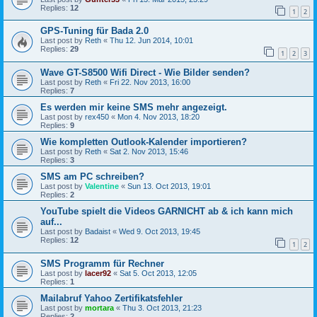
Replies:
12
1
2
GPS-Tuning für Bada 2.0
Last post by
Reth
«
Thu 12. Jun 2014, 10:01
Replies:
29
1
2
3
Wave GT-S8500 Wifi Direct - Wie Bilder senden?
Last post by
Reth
«
Fri 22. Nov 2013, 16:00
Replies:
7
Es werden mir keine SMS mehr angezeigt.
Last post by
rex450
«
Mon 4. Nov 2013, 18:20
Replies:
9
Wie kompletten Outlook-Kalender importieren?
Last post by
Reth
«
Sat 2. Nov 2013, 15:46
Replies:
3
SMS am PC schreiben?
Last post by
Valentine
«
Sun 13. Oct 2013, 19:01
Replies:
2
YouTube spielt die Videos GARNICHT ab & ich kann mich
auf...
Last post by
Badaist
«
Wed 9. Oct 2013, 19:45
Replies:
12
1
2
SMS Programm für Rechner
Last post by
lacer92
«
Sat 5. Oct 2013, 12:05
Replies:
1
Mailabruf Yahoo Zertifikatsfehler
Last post by
mortara
«
Thu 3. Oct 2013, 21:23
Replies:
2