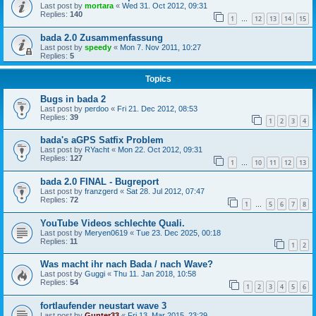
Last post by
mortara
«
Wed 31. Oct 2012, 09:31
Replies:
140
1
12
13
14
15
…
bada 2.0 Zusammenfassung
Last post by
speedy
«
Mon 7. Nov 2011, 10:27
Replies:
5
Topics
Bugs in bada 2
Last post by
perdoo
«
Fri 21. Dec 2012, 08:53
Replies:
39
1
2
3
4
bada's aGPS Satfix Problem
Last post by
RYacht
«
Mon 22. Oct 2012, 09:31
Replies:
127
1
10
11
12
13
…
bada 2.0 FINAL - Bugreport
Last post by
franzgerd
«
Sat 28. Jul 2012, 07:47
Replies:
72
1
5
6
7
8
…
YouTube Videos schlechte Quali.
Last post by
Meryen0619
«
Tue 23. Dec 2025, 00:18
Replies:
11
1
2
Was macht ihr nach Bada / nach Wave?
Last post by
Guggi
«
Thu 11. Jan 2018, 10:58
Replies:
54
1
2
3
4
5
6
fortlaufender neustart wave 3
Last post by
Gunter33
«
Fri 13. Mar 2015, 23:29