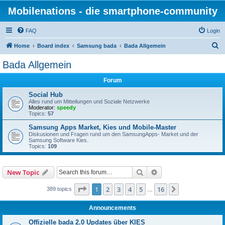
Mobilenations - die smartphone-community
FAQ
Login
S
Home
Board index
Samsung bada
Bada Allgemein
e
Bada Allgemein
a
Forum
r
c
Social Hub
Alles rund um Mitteilungen und Soziale Netzwerke
h
Moderator:
speedy
Topics:
57
Samsung Apps Market, Kies und Mobile-Master
Diskusionen und Fragen rund um den SamsungApps- Market und der
Samsung Software Kies.
Topics:
109
Search
Advanced search
New Topic
Page
1
of
16
1
2
3
4
5
16
Next
389 topics
…
Announcements
Offizielle bada 2.0 Updates über KIES