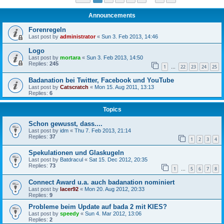
Announcements
Forenregeln
Last post by
administrator
«
Sun 3. Feb 2013, 14:46
Logo
Last post by
mortara
«
Sun 3. Feb 2013, 14:50
Replies:
245
1
22
23
24
25
…
Badanation bei Twitter, Facebook und YouTube
Last post by
Catscratch
«
Mon 15. Aug 2011, 13:13
Replies:
6
Topics
Schon gewusst, dass....
Last post by
idm
«
Thu 7. Feb 2013, 21:14
Replies:
37
1
2
3
4
Spekulationen und Glaskugeln
Last post by
Batdracul
«
Sat 15. Dec 2012, 20:35
Replies:
73
1
5
6
7
8
…
Connect Award u.a. auch badanation nominiert
Last post by
lacer92
«
Mon 20. Aug 2012, 20:33
Replies:
9
Probleme beim Update auf bada 2 mit KIES?
Last post by
speedy
«
Sun 4. Mar 2012, 13:06
Replies:
2