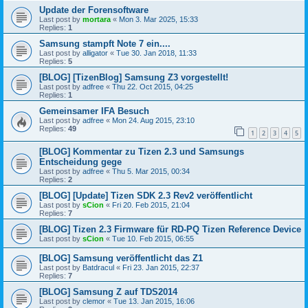
Update der Forensoftware
Last post by
mortara
«
Mon 3. Mar 2025, 15:33
Replies:
1
Samsung stampft Note 7 ein....
Last post by
alligator
«
Tue 30. Jan 2018, 11:33
Replies:
5
[BLOG] [TizenBlog] Samsung Z3 vorgestellt!
Last post by
adfree
«
Thu 22. Oct 2015, 04:25
Replies:
1
Gemeinsamer IFA Besuch
Last post by
adfree
«
Mon 24. Aug 2015, 23:10
Replies:
49
1
2
3
4
5
[BLOG] Kommentar zu Tizen 2.3 und Samsungs
Entscheidung gege
Last post by
adfree
«
Thu 5. Mar 2015, 00:34
Replies:
2
[BLOG] [Update] Tizen SDK 2.3 Rev2 veröffentlicht
Last post by
sCion
«
Fri 20. Feb 2015, 21:04
Replies:
7
[BLOG] Tizen 2.3 Firmware für RD-PQ Tizen Reference Device
Last post by
sCion
«
Tue 10. Feb 2015, 06:55
[BLOG] Samsung veröffentlicht das Z1
Last post by
Batdracul
«
Fri 23. Jan 2015, 22:37
Replies:
7
[BLOG] Samsung Z auf TDS2014
Last post by
clemor
«
Tue 13. Jan 2015, 16:06