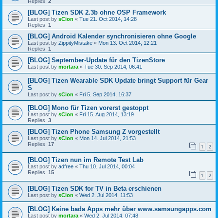
Replies:
2
[BLOG] Tizen SDK 2.3b ohne OSP Framework
Last post by
sCion
«
Tue 21. Oct 2014, 14:28
Replies:
1
[BLOG] Android Kalender synchronisieren ohne Google
Last post by
ZippityMistake
«
Mon 13. Oct 2014, 12:21
Replies:
1
[BLOG] September-Update für den TizenStore
Last post by
mortara
«
Tue 30. Sep 2014, 06:41
[BLOG] Tizen Wearable SDK Update bringt Support für Gear
S
Last post by
sCion
«
Fri 5. Sep 2014, 16:37
[BLOG] Mono für Tizen vorerst gestoppt
Last post by
sCion
«
Fri 15. Aug 2014, 13:19
Replies:
3
[BLOG] Tizen Phone Samsung Z vorgestellt
Last post by
sCion
«
Mon 14. Jul 2014, 21:53
Replies:
17
1
2
[BLOG] Tizen nun im Remote Test Lab
Last post by
adfree
«
Thu 10. Jul 2014, 00:04
Replies:
15
1
2
[BLOG] Tizen SDK for TV in Beta erschienen
Last post by
sCion
«
Wed 2. Jul 2014, 11:53
[BLOG] Keine bada Apps mehr über www.samsungapps.com
Last post by
mortara
«
Wed 2. Jul 2014, 07:48