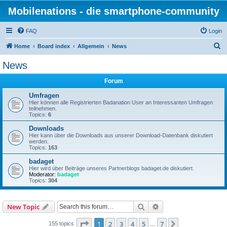
Mobilenations - die smartphone-community
FAQ
Login
S
Home
Board index
Allgemein
News
e
News
a
Forum
r
c
Umfragen
Hier können alle Registrierten Badanation User an Interessanten Umfragen
h
teilnehmen.
Topics:
6
Downloads
Hier kann über die Downloads aus unserer Download-Datenbank diskutiert
werden.
Topics:
163
badaget
Hier wird über Beiträge unseres Partnerblogs badaget.de diskutiert.
Moderator:
badaget
Topics:
304
Search
Advanced search
New Topic
Page
1
of
7
1
2
3
4
5
7
Next
155 topics
…