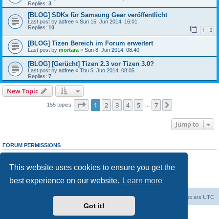
Replies:
3
[BLOG] SDKs für Samsung Gear veröffentlicht
Last post by
adfree
«
Sun 15. Jun 2014, 16:01
Replies:
10
1
2
[BLOG] Tizen Bereich im Forum erweitert
Last post by
mortara
«
Sun 8. Jun 2014, 08:40
[BLOG] [Gerücht] Tizen 2.3 vor Tizen 3.0?
Last post by
adfree
«
Thu 5. Jun 2014, 08:05
Replies:
7
New Topic
Page
1
of
7
1
2
3
4
5
7
Next
155 topics
…
Jump to
FORUM PERMISSIONS
You
cannot
post new topics in this forum
You
cannot
reply to topics in this forum
This website uses cookies to ensure you get the
You
cannot
edit your posts in this forum
You
cannot
delete your posts in this forum
best experience on our website.
Learn more
You
cannot
post attachments in this forum
Home
Board index
Contact us
Delete cookies
All times are
UTC
Got it!
Powered by
phpBB
® Forum Software © phpBB Limited