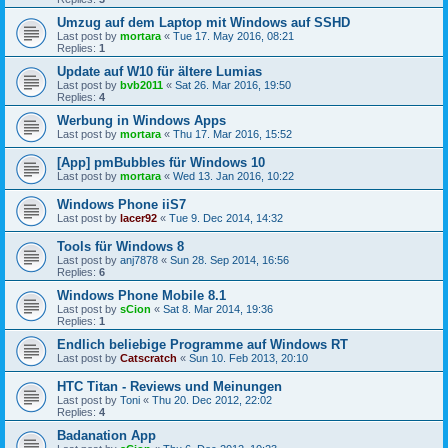
Umzug auf dem Laptop mit Windows auf SSHD
Last post by
mortara
«
Tue 17. May 2016, 08:21
Replies:
1
Update auf W10 für ältere Lumias
Last post by
bvb2011
«
Sat 26. Mar 2016, 19:50
Replies:
4
Werbung in Windows Apps
Last post by
mortara
«
Thu 17. Mar 2016, 15:52
[App] pmBubbles für Windows 10
Last post by
mortara
«
Wed 13. Jan 2016, 10:22
Windows Phone iiS7
Last post by
lacer92
«
Tue 9. Dec 2014, 14:32
Tools für Windows 8
Last post by
anj7878
«
Sun 28. Sep 2014, 16:56
Replies:
6
Windows Phone Mobile 8.1
Last post by
sCion
«
Sat 8. Mar 2014, 19:36
Replies:
1
Endlich beliebige Programme auf Windows RT
Last post by
Catscratch
«
Sun 10. Feb 2013, 20:10
HTC Titan - Reviews und Meinungen
Last post by
Toni
«
Thu 20. Dec 2012, 22:02
Replies:
4
Badanation App