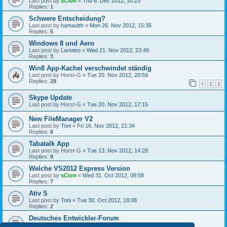
Last post by
sCion
«
Thu 6. Dec 2012, 10:23
Replies:
1
Schwere Entscheidung?
Last post by
hamautth
«
Mon 26. Nov 2012, 15:35
Replies:
5
Windows 8 und Aero
Last post by
Larioteo
«
Wed 21. Nov 2012, 23:49
Replies:
3
Win8 App-Kachel verschwindet ständig
Last post by
Horst-G
«
Tue 20. Nov 2012, 20:59
Replies:
29
1
2
3
Skype Update
Last post by
Horst-G
«
Tue 20. Nov 2012, 17:15
New FileManager V2
Last post by
Toni
«
Fri 16. Nov 2012, 21:34
Replies:
6
Tabatalk App
Last post by
Horst-G
«
Tue 13. Nov 2012, 14:28
Replies:
8
Welche VS2012 Express Version
Last post by
sCion
«
Wed 31. Oct 2012, 09:58
Replies:
7
Ativ S
Last post by
Toni
«
Tue 30. Oct 2012, 18:08
Replies:
2
Deutsches Entwickler-Forum
Last post by
Catscratch
«
Thu 4. Oct 2012, 15:55