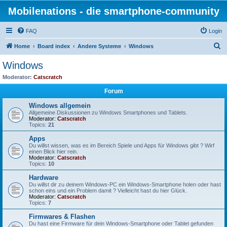
Mobilenations - die smartphone-community
FAQ
Login
S
Home
Board index
Andere Systeme
Windows
e
Windows
a
Moderator:
Catscratch
r
Forum
c
Windows allgemein
h
Allgemeine Diskussionen zu Windows Smartphones und Tablets.
Moderator:
Catscratch
Topics:
21
Apps
Du willst wissen, was es im Bereich Spiele und Apps für Windows gibt ? Wirf
einen Blick hier rein.
Moderator:
Catscratch
Topics:
10
Hardware
Du willst dir zu deinem Windows-PC ein Windows-Smartphone holen oder hast
schon eins und ein Problem damit ? Vielleicht hast du hier Glück.
Moderator:
Catscratch
Topics:
7
Firmwares & Flashen
Du hast eine Firmware für dein Windows-Smartphone oder Tablet gefunden