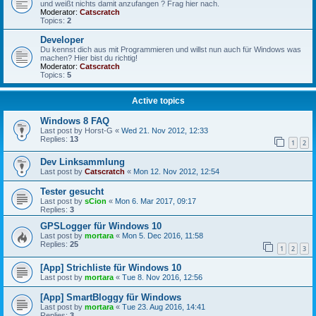
und weißt nichts damit anzufangen ? Frag hier nach.
Moderator:
Catscratch
Topics:
2
Developer
Du kennst dich aus mit Programmieren und willst nun auch für Windows was
machen? Hier bist du richtig!
Moderator:
Catscratch
Topics:
5
Active topics
Windows 8 FAQ
Last post by
Horst-G
«
Wed 21. Nov 2012, 12:33
Replies:
13
1
2
Dev Linksammlung
Last post by
Catscratch
«
Mon 12. Nov 2012, 12:54
Tester gesucht
Last post by
sCion
«
Mon 6. Mar 2017, 09:17
Replies:
3
GPSLogger für Windows 10
Last post by
mortara
«
Mon 5. Dec 2016, 11:58
Replies:
25
1
2
3
[App] Strichliste für Windows 10
Last post by
mortara
«
Tue 8. Nov 2016, 12:56
[App] SmartBloggy für Windows
Last post by
mortara
«
Tue 23. Aug 2016, 14:41
Replies:
3