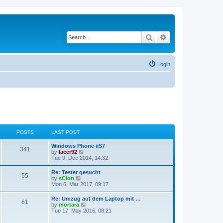
Search
Advanced search
Login
POSTS
LAST POST
Windows Phone iiS7
341
V
by
lacer92
i
Tue 9. Dec 2014, 14:32
e
w
Re: Tester gesucht
55
t
V
by
sCion
h
i
Mon 6. Mar 2017, 09:17
e
e
l
w
Re: Umzug auf dem Laptop mit …
a
61
t
V
by
mortara
t
h
i
Tue 17. May 2016, 08:21
e
e
e
s
l
w