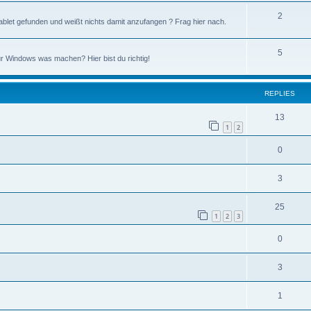
2
blet gefunden und weißt nichts damit anzufangen ? Frag hier nach.
5
ür Windows was machen? Hier bist du richtig!
REPLIES
13
1
2
0
3
25
1
2
3
0
3
1