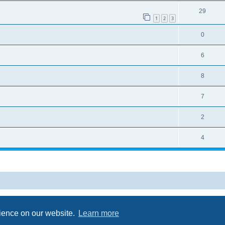
29
1
2
3
0
6
8
7
2
4
Powered by
phpBB
® Forum Software © phpBB Limited
Privacy
|
Terms
rience on our website.
Learn more