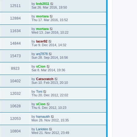
by
bvb2011
12511
Sat 26. Mar 2016, 19:50
by
mortara
12884
Thu 17. Mar 2016, 15:52
by
mortara
11634
Wed 13. Jan 2016, 10:22
by
lacer92
14844
Tue 9. Dec 2014, 14:32
by
anj7878
15473
Sun 28. Sep 2014, 16:56
by
sCion
8923
Sat 8. Mar 2014, 19:36
by
Catscratch
10402
Sun 10. Feb 2013, 20:10
by
Toni
12032
Thu 20. Dec 2012, 22:02
by
sCion
10628
Thu 6. Dec 2012, 10:23
by
hamautth
12053
Mon 26. Nov 2012, 15:35
by
Larioteo
10804
Wed 21. Nov 2012, 23:49