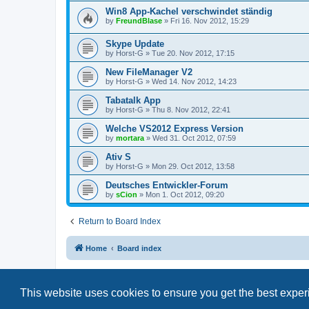
Win8 App-Kachel verschwindet ständig
by
FreundBlase
»
Fri 16. Nov 2012, 15:29
Skype Update
by
Horst-G
»
Tue 20. Nov 2012, 17:15
New FileManager V2
by
Horst-G
»
Wed 14. Nov 2012, 14:23
Tabatalk App
by
Horst-G
»
Thu 8. Nov 2012, 22:41
Welche VS2012 Express Version
by
mortara
»
Wed 31. Oct 2012, 07:59
Ativ S
by
Horst-G
»
Mon 29. Oct 2012, 13:58
Deutsches Entwickler-Forum
by
sCion
»
Mon 1. Oct 2012, 09:20
Return to Board Index
Home
Board index
This website uses cookies to ensure you get the best expe