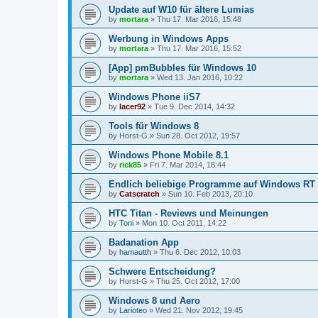
Update auf W10 für ältere Lumias
by
mortara
»
Thu 17. Mar 2016, 15:48
Werbung in Windows Apps
by
mortara
»
Thu 17. Mar 2016, 15:52
[App] pmBubbles für Windows 10
by
mortara
»
Wed 13. Jan 2016, 10:22
Windows Phone iiS7
by
lacer92
»
Tue 9. Dec 2014, 14:32
Tools für Windows 8
by
Horst-G
»
Sun 28. Oct 2012, 19:57
Windows Phone Mobile 8.1
by
rick85
»
Fri 7. Mar 2014, 18:44
Endlich beliebige Programme auf Windows RT
by
Catscratch
»
Sun 10. Feb 2013, 20:10
HTC Titan - Reviews und Meinungen
by
Toni
»
Mon 10. Oct 2011, 14:22
Badanation App
by
hamautth
»
Thu 6. Dec 2012, 10:03
Schwere Entscheidung?
by
Horst-G
»
Thu 25. Oct 2012, 17:00
Windows 8 und Aero
by
Larioteo
»
Wed 21. Nov 2012, 19:45