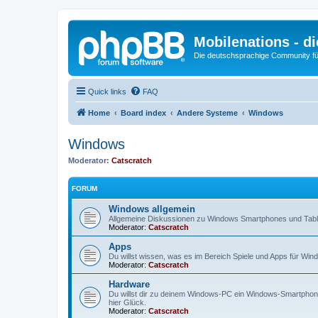
Mobilenations - 
Die deutschsprachige Community fü
Quick links
FAQ
Home
Board index
Andere Systeme
Windows
Windows
Moderator:
Catscratch
FORUM
Windows allgemein
Allgemeine Diskussionen zu Windows Smartphones und Tabl
Moderator:
Catscratch
Apps
Du willst wissen, was es im Bereich Spiele und Apps für Window
Moderator:
Catscratch
Hardware
Du willst dir zu deinem Windows-PC ein Windows-Smartphone 
hier Glück.
Moderator:
Catscratch