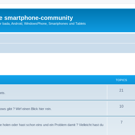
die smartphone-community
r bada, Android, WindowsPhone, Smartphones und Tablets
TOPICS
21
ets.
10
s gibt ? Wirf einen Blick hier rein.
7
holen oder hast schon eins und ein Problem damit ? Vielleicht hast du