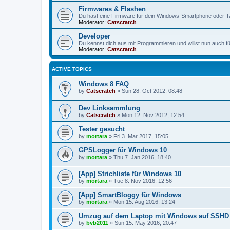
Firmwares & Flashen
Du hast eine Firmware für dein Windows-Smartphone oder Ta
Moderator:
Catscratch
Developer
Du kennst dich aus mit Programmieren und willst nun auch f
Moderator:
Catscratch
ACTIVE TOPICS
Windows 8 FAQ
by
Catscratch
»
Sun 28. Oct 2012, 08:48
Dev Linksammlung
by
Catscratch
»
Mon 12. Nov 2012, 12:54
Tester gesucht
by
mortara
»
Fri 3. Mar 2017, 15:05
GPSLogger für Windows 10
by
mortara
»
Thu 7. Jan 2016, 18:40
[App] Strichliste für Windows 10
by
mortara
»
Tue 8. Nov 2016, 12:56
[App] SmartBloggy für Windows
by
mortara
»
Mon 15. Aug 2016, 13:24
Umzug auf dem Laptop mit Windows auf SSHD
by
bvb2011
»
Sun 15. May 2016, 20:47