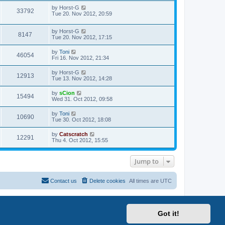
by
Horst-G
33792
Tue 20. Nov 2012, 20:59
by
Horst-G
8147
Tue 20. Nov 2012, 17:15
by
Toni
46054
Fri 16. Nov 2012, 21:34
by
Horst-G
12913
Tue 13. Nov 2012, 14:28
by
sCion
15494
Wed 31. Oct 2012, 09:58
by
Toni
10690
Tue 30. Oct 2012, 18:08
by
Catscratch
12291
Thu 4. Oct 2012, 15:55
Jump to
Contact us
Delete cookies
All times are
UTC
Got it!