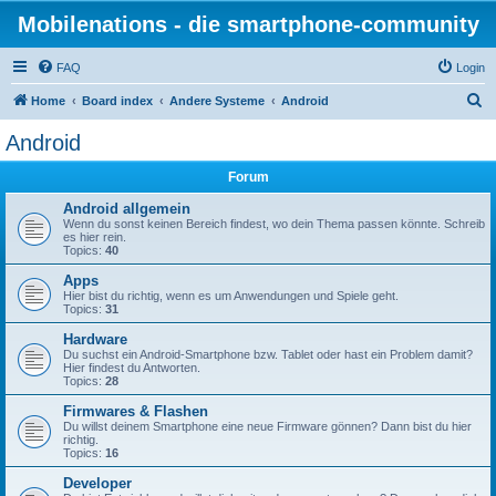
Mobilenations - die smartphone-community
FAQ
Login
S
Home
Board index
Andere Systeme
Android
e
Android
a
Forum
r
c
Android allgemein
Wenn du sonst keinen Bereich findest, wo dein Thema passen könnte. Schreib
h
es hier rein.
Topics:
40
Apps
Hier bist du richtig, wenn es um Anwendungen und Spiele geht.
Topics:
31
Hardware
Du suchst ein Android-Smartphone bzw. Tablet oder hast ein Problem damit?
Hier findest du Antworten.
Topics:
28
Firmwares & Flashen
Du willst deinem Smartphone eine neue Firmware gönnen? Dann bist du hier
richtig.
Topics:
16
Developer