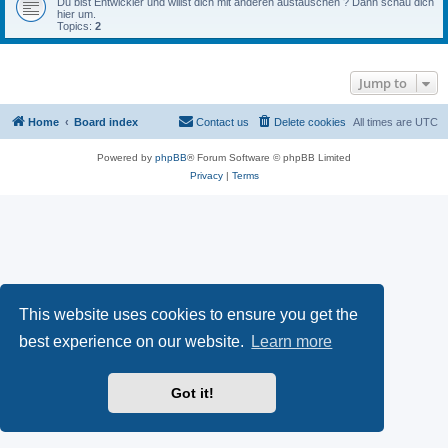
Du bist Entwickler und willst dich mit anderen austauschen ? Dann schau dich
hier um.
Topics:
2
Jump to
Home
Board index
Contact us
Delete cookies
All times are
UTC
Powered by
phpBB
® Forum Software © phpBB Limited
Privacy
|
Terms
This website uses cookies to ensure you get the
best experience on our website.
Learn more
Got it!