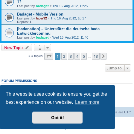
1?
Last post by
badaget
«
Thu 16. Aug 2012, 12:25
Badaget - Mobile Version
Last post by
lacer92
«
Thu 16. Aug 2012, 10:17
Replies:
1
[badanation] – Unterstützt die deutsche bada
Entwicklercommu
Last post by
badaget
«
Wed 15. Aug 2012, 11:40
New Topic
Page
1
of
13
1
2
3
4
5
13
Next
304 topics
…
Jump to
FORUM PERMISSIONS
You
cannot
post new topics in this forum
You
cannot
reply to topics in this forum
This website uses cookies to ensure you get the
You
cannot
edit your posts in this forum
You
cannot
delete your posts in this forum
best experience on our website.
Learn more
You
cannot
post attachments in this forum
Home
Board index
Contact us
Delete cookies
All times are
UTC
Got it!
Powered by
phpBB
® Forum Software © phpBB Limited
Privacy
|
Terms