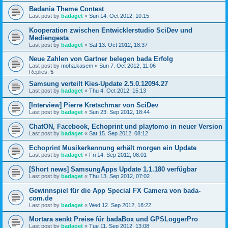
Badania Theme Contest
Last post by
badaget
«
Sun 14. Oct 2012, 10:15
Kooperation zwischen Entwicklerstudio SciDev und
Mediengesta
Last post by
badaget
«
Sat 13. Oct 2012, 18:37
Neue Zahlen von Gartner belegen bada Erfolg
Last post by
moha.kasem
«
Sun 7. Oct 2012, 11:06
Replies:
5
Samsung verteilt Kies-Update 2.5.0.12094.27
Last post by
badaget
«
Thu 4. Oct 2012, 15:13
[Interview] Pierre Kretschmar von SciDev
Last post by
badaget
«
Sun 23. Sep 2012, 18:44
ChatON, Facebook, Echoprint und playtomo in neuer Version
Last post by
badaget
«
Sat 15. Sep 2012, 08:12
Echoprint Musikerkennung erhält morgen ein Update
Last post by
badaget
«
Fri 14. Sep 2012, 08:01
[Short news] SamsungApps Update 1.1.180 verfügbar
Last post by
badaget
«
Thu 13. Sep 2012, 07:02
Gewinnspiel für die App Special FX Camera von bada-
com.de
Last post by
badaget
«
Wed 12. Sep 2012, 18:22
Mortara senkt Preise für badaBox und GPSLoggerPro
Last post by
badaget
«
Tue 11. Sep 2012, 13:08