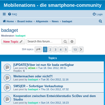
Mobilenations - die smartphone-community
FAQ
Login
S
Home
Board index
Allgemein
News
badaget
e
badaget
a
Moderator:
badaget
r
Search
Advanced search
New Topic
c
Page
1
of
13
1
2
3
4
5
13
Next
304 topics
h
…
Topics
[UPDATE]Viber ist nun für bada verfügbar
Last post by
sCion
«
Tue 18. Dec 2012, 08:31
Replies:
6
Weitermachen oder nicht?!
Last post by
badaget
«
Tue 30. Oct 2012, 11:16
SMS|ER – Sofortiger Verkaufsstop
Last post by
badaget
«
Thu 18. Oct 2012, 07:32
Kooperation zwischen Entwicklerstudio SciDev und dem
Studio
Last post by
badaget
«
Sun 14. Oct 2012, 16:23