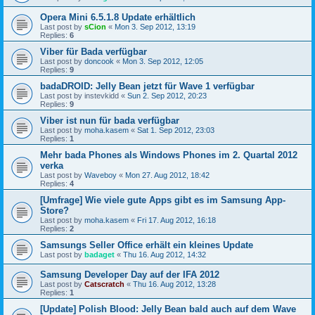
Opera Mini 6.5.1.8 Update erhältlich
Last post by
sCion
«
Mon 3. Sep 2012, 13:19
Replies:
6
Viber für Bada verfügbar
Last post by
doncook
«
Mon 3. Sep 2012, 12:05
Replies:
9
badaDROID: Jelly Bean jetzt für Wave 1 verfügbar
Last post by
instevkidd
«
Sun 2. Sep 2012, 20:23
Replies:
9
Viber ist nun für bada verfügbar
Last post by
moha.kasem
«
Sat 1. Sep 2012, 23:03
Replies:
1
Mehr bada Phones als Windows Phones im 2. Quartal 2012
verka
Last post by
Waveboy
«
Mon 27. Aug 2012, 18:42
Replies:
4
[Umfrage] Wie viele gute Apps gibt es im Samsung App-
Store?
Last post by
moha.kasem
«
Fri 17. Aug 2012, 16:18
Replies:
2
Samsungs Seller Office erhält ein kleines Update
Last post by
badaget
«
Thu 16. Aug 2012, 14:32
Samsung Developer Day auf der IFA 2012
Last post by
Catscratch
«
Thu 16. Aug 2012, 13:28
Replies:
1
[Update] Polish Blood: Jelly Bean bald auch auf dem Wave