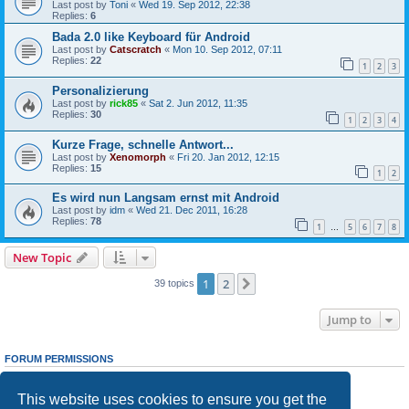
Last post by
Toni
«
Wed 19. Sep 2012, 22:38
Replies:
6
Bada 2.0 like Keyboard für Android
Last post by
Catscratch
«
Mon 10. Sep 2012, 07:11
Replies:
22
1
2
3
Personalizierung
Last post by
rick85
«
Sat 2. Jun 2012, 11:35
Replies:
30
1
2
3
4
Kurze Frage, schnelle Antwort...
Last post by
Xenomorph
«
Fri 20. Jan 2012, 12:15
Replies:
15
1
2
Es wird nun Langsam ernst mit Android
Last post by
idm
«
Wed 21. Dec 2011, 16:28
Replies:
78
1
5
6
7
8
…
New Topic
1
2
Next
39 topics
Jump to
FORUM PERMISSIONS
You
cannot
post new topics in this forum
You
cannot
reply to topics in this forum
This website uses cookies to ensure you get the
You
cannot
edit your posts in this forum