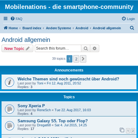
Mobilenations - die smartphone-community
FAQ
Login
S
Home
Board index
Andere Systeme
Android
Android allgemein
e
Android allgemein
a
Search
Advanced search
New Topic
r
c
1
2
Next
39 topics
h
Announcements
Welche Themen sind noch gewünscht über Android?
Last post by
Toni
«
Fri 12. Aug 2011, 20:52
Replies:
3
Topics
Sony Xperia P
Last post by
ReneSch
«
Tue 22. Aug 2017, 16:03
Replies:
4
Samsung Galaxy S5. Top oder Flop?
Last post by
Dregat68
«
Sat 4. Jul 2015, 14:25
Replies:
17
1
2