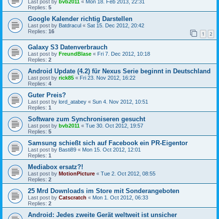
Last post by
bvb2011
«
Mon 18. Feb 2013, 22:31
Replies:
5
Google Kalender richtig Darstellen
Last post by
Batdracul
«
Sat 15. Dec 2012, 20:42
Replies:
16
1
2
Galaxy S3 Datenverbrauch
Last post by
FreundBlase
«
Fri 7. Dec 2012, 10:18
Replies:
2
Android Update (4.2) für Nexus Serie beginnt in Deutschland
Last post by
rick85
«
Fri 23. Nov 2012, 16:22
Replies:
4
Guter Preis?
Last post by
lord_atabey
«
Sun 4. Nov 2012, 10:51
Replies:
1
Software zum Synchroniseren gesucht
Last post by
bvb2011
«
Tue 30. Oct 2012, 19:57
Replies:
5
Samsung schießt sich auf Facebook ein PR-Eigentor
Last post by
Basti89
«
Mon 15. Oct 2012, 12:01
Replies:
1
Mediabox ersatz?!
Last post by
MotionPicture
«
Tue 2. Oct 2012, 08:55
Replies:
2
25 Mrd Downloads im Store mit Sonderangeboten
Last post by
Catscratch
«
Mon 1. Oct 2012, 06:33
Replies:
2
Android: Jedes zweite Gerät weltweit ist unsicher