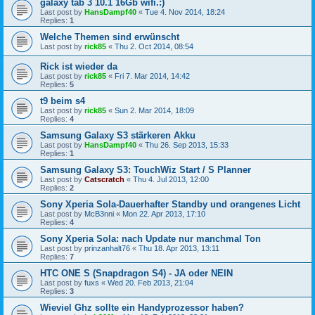
galaxy tab 3 10.1 16Gb wifi.:)
Last post by
HansDampf40
«
Tue 4. Nov 2014, 18:24
Replies:
1
Welche Themen sind erwünscht
Last post by
rick85
«
Thu 2. Oct 2014, 08:54
Rick ist wieder da
Last post by
rick85
«
Fri 7. Mar 2014, 14:42
Replies:
5
t9 beim s4
Last post by
rick85
«
Sun 2. Mar 2014, 18:09
Replies:
4
Samsung Galaxy S3 stärkeren Akku
Last post by
HansDampf40
«
Thu 26. Sep 2013, 15:33
Replies:
1
Samsung Galaxy S3: TouchWiz Start / S Planner
Last post by
Catscratch
«
Thu 4. Jul 2013, 12:00
Replies:
2
Sony Xperia Sola-Dauerhafter Standby und orangenes Licht
Last post by
McB3nni
«
Mon 22. Apr 2013, 17:10
Replies:
4
Sony Xperia Sola: nach Update nur manchmal Ton
Last post by
prinzanhalt76
«
Thu 18. Apr 2013, 13:11
Replies:
7
HTC ONE S (Snapdragon S4) - JA oder NEIN
Last post by
fuxs
«
Wed 20. Feb 2013, 21:04
Replies:
3
Wieviel Ghz sollte ein Handyprozessor haben?