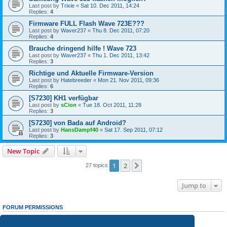
Last post by
Trixie
«
Sat 10. Dec 2011, 14:24
Replies:
4
Firmware FULL Flash Wave 723E???
Last post by
Waver237
«
Thu 8. Dec 2011, 07:20
Replies:
4
Brauche dringend hilfe ! Wave 723
Last post by
Waver237
«
Thu 1. Dec 2011, 13:42
Replies:
3
Richtige und Aktuelle Firmware-Version
Last post by
Hatebreeder
«
Mon 21. Nov 2011, 09:36
Replies:
6
[S7230] KH1 verfügbar
Last post by
sCion
«
Tue 18. Oct 2011, 11:28
Replies:
3
[S7230] von Bada auf Android?
Last post by
HansDampf40
«
Sat 17. Sep 2011, 07:12
Replies:
3
New Topic
1
2
Next
27 topics
Jump to
FORUM PERMISSIONS
You
cannot
post new topics in this forum
You
cannot
reply to topics in this forum