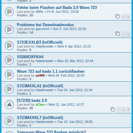
Replies:
2
Fehler beim Flashen auf Bada 2.0 Wave 723
Last post by
ABAL
«
Fri 8. Jun 2012, 15:59
Replies:
10
1
2
Probleme bei Downloadmodus
Last post by
garconn2
«
Sun 3. Jun 2012, 20:26
Replies:
14
1
2
S723EXXLB3 (InOffiziell)
Last post by
Hatebreeder
«
Wed 4. Apr 2012, 10:23
Replies:
6
S5260OXFKA4
Last post by
Hatebreeder
«
Mon 19. Mar 2012, 22:44
Replies:
1
Wave 723 auf bada 1.1 zurückflashen
Last post by
ax999
«
Wed 29. Feb 2012, 20:59
Replies:
5
S723MXXLA1 (InOffiziell)
Last post by
Hatebreeder
«
Tue 24. Jan 2012, 21:34
Replies:
1
[S7230] bada 2.0
Last post by
sCion
«
Wed 11. Jan 2012, 10:27
Replies:
26
1
2
3
S723MXXKL7 (InOffiziell)
Last post by
Hatebreeder
«
Tue 10. Jan 2012, 18:06
Replies:
1
Samsung Wave 533 flashen möglich?