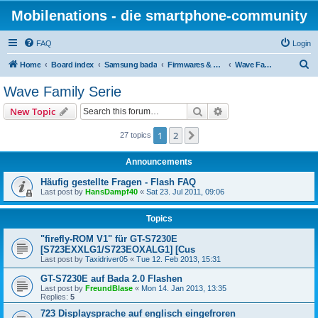
Mobilenations - die smartphone-community
FAQ
Login
S
Home
Board index
Samsung bada
Firmwares & Flashen
Wave Family Serie
e
Wave Family Serie
a
Search
Advanced search
New Topic
r
c
1
2
Next
27 topics
h
Announcements
Häufig gestellte Fragen - Flash FAQ
Last post by
HansDampf40
«
Sat 23. Jul 2011, 09:06
Topics
"firefly-ROM V1" für GT-S7230E
[S723EXXLG1/S723EOXALG1] [Cus
Last post by
Taxidriver05
«
Tue 12. Feb 2013, 15:31
GT-S7230E auf Bada 2.0 Flashen
Last post by
FreundBlase
«
Mon 14. Jan 2013, 13:35
Replies:
5
723 Displaysprache auf englisch eingefroren