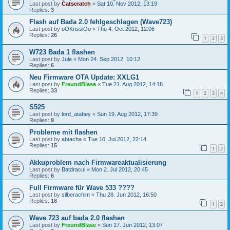
Last post by
Catscratch
«
Sat 10. Nov 2012, 13:19
Replies:
3
Flash auf Bada 2.0 fehlgeschlagen (Wave723)
Last post by
oOKrissiOo
«
Thu 4. Oct 2012, 12:06
Replies:
26
1
2
3
W723 Bada 1 flashen
Last post by
Jule
«
Mon 24. Sep 2012, 10:12
Replies:
6
Neu Firmware OTA Update: XXLG1
Last post by
FreundBlase
«
Tue 21. Aug 2012, 14:18
Replies:
33
1
2
3
4
S525
Last post by
lord_atabey
«
Sun 19. Aug 2012, 17:39
Replies:
9
Probleme mit flashen
Last post by
abtacha
«
Tue 10. Jul 2012, 22:14
Replies:
15
1
2
Akkuproblem nach Firmwareaktualisierung
Last post by
Batdracul
«
Mon 2. Jul 2012, 20:45
Replies:
6
Full Firmware für Wave 533 ????
Last post by
silberachim
«
Thu 28. Jun 2012, 16:50
Replies:
18
1
2
Wave 723 auf bada 2.0 flashen
Last post by
FreundBlase
«
Sun 17. Jun 2012, 13:07