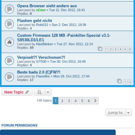
Opera Browser sieht anders aus
Last post by
sCion
«
Tue 11. Dec 2012, 16:41
Replies:
8
Flashen geht nicht
Last post by
Robi151
«
Sun 2. Dec 2012, 19:36
Replies:
4
Custom Firmware 128 MB -Painkiller-Spezial v3.1-
S8530LD1/LE1
Last post by
KleeBänker
«
Tue 27. Nov 2012, 12:14
Replies:
59
1
2
3
4
5
6
Verpixelt?! Verschomen?!
Last post by
GT530
«
Tue 30. Oct 2012, 16:49
Replies:
4
Beste bada 2.0 (C)FW?!
Last post by
Flamefire
«
Mon 29. Oct 2012, 17:44
Replies:
17
1
2
New Topic
1
2
3
4
5
6
Next
146 topics
Jump to
FORUM PERMISSIONS
You
cannot
post new topics in this forum