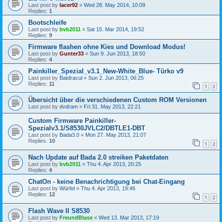
Last post by
lacer92
«
Wed 28. May 2014, 10:09
Replies:
1
Bootschleife
Last post by
bvb2011
«
Sat 15. Mar 2014, 19:52
Replies:
9
Firmware flashen ohne Kies und Download Modus!
Last post by
Gunter33
«
Sun 9. Jun 2013, 18:50
Replies:
4
Painkiller_Spezial_v3.1_New-White_Blue- Türko v9
Last post by
Batdracul
«
Sun 2. Jun 2013, 06:25
Replies:
11
1
2
Übersicht über die verschiedenen Custom ROM Versionen
Last post by
dvdram
«
Fri 31. May 2013, 22:21
Custom Firmware Painkiller-
Spezialv3.1/S8530JVLC2/DBTLE1-DBT
Last post by
Bada3.0
«
Mon 27. May 2013, 21:07
Replies:
10
1
2
Nach Update auf Bada 2.0 streiken Paketdaten
Last post by
bvb2011
«
Thu 4. Apr 2013, 20:25
Replies:
4
ChatOn - keine Benachrichtigung bei Chat-Eingang
Last post by
Würfel
«
Thu 4. Apr 2013, 19:46
Replies:
12
1
2
Flash Wave II S8530
Last post by
FreundBlase
«
Wed 13. Mar 2013, 17:19