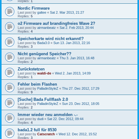
Replies:
1
Nordic Firmware
Last post by
galtee
«
Sat 2. Mar 2013, 21:27
Replies:
5
o2 Firmware auf brandingfreies Wave 2?
Last post by
airmanbeatz
«
Sat 2. Feb 2013, 20:44
Replies:
4
Speicherkarte wird nicht erkannt!?
Last post by
Bada3.0
«
Sun 13. Jan 2013, 22:16
Replies:
3
Nicht genügend Speicher??
Last post by
airmanbeatz
«
Thu 3. Jan 2013, 16:48
Replies:
2
Zurückstetzen
Last post by
waldi-de
«
Wed 2. Jan 2013, 14:09
Replies:
1
Fehler beim Flashen
Last post by
PalladinStyleZ
«
Thu 27. Dec 2012, 17:29
Replies:
9
[Suche] Bada Fullflash 2.0
Last post by
PalladinStyleZ
«
Sun 23. Dec 2012, 18:05
Replies:
2
Immer wieder neu anmelden -.-
Last post by
dudi
«
Sat 22. Dec 2012, 09:44
Replies:
4
bada1.2 full für 8530
Last post by
Catscratch
«
Wed 12. Dec 2012, 15:52
Replies:
3