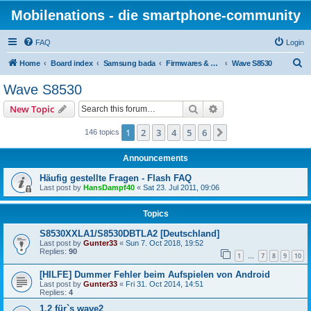
Mobilenations - die smartphone-community
FAQ
Login
S
Home
Board index
Samsung bada
Firmwares & Flashen
Wave S8530
e
Wave S8530
a
Search
Advanced search
New Topic
r
c
1
2
3
4
5
6
Next
146 topics
h
Announcements
Häufig gestellte Fragen - Flash FAQ
Last post by
HansDampf40
«
Sat 23. Jul 2011, 09:06
Topics
S8530XXLA1/S8530DBTLA2 [Deutschland]
Last post by
Gunter33
«
Sun 7. Oct 2018, 19:52
Replies:
90
1
7
8
9
10
…
[HILFE] Dummer Fehler beim Aufspielen von Android
Last post by
Gunter33
«
Fri 31. Oct 2014, 14:51
Replies:
4
1.2 für`s wave2