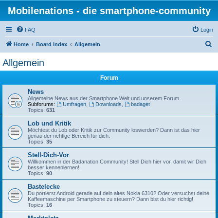
Mobilenations - die smartphone-community
FAQ
Login
S
Home
Board index
Allgemein
e
Allgemein
a
Forum
r
c
News
Allgemeine News aus der Smartphone Welt und unserem Forum.
h
Subforums:
Umfragen
,
Downloads
,
badaget
Topics:
631
Lob und Kritik
Möchtest du Lob oder Kritik zur Community loswerden? Dann ist das hier
genau der richtige Bereich für dich.
Topics:
35
Stell-Dich-Vor
Willkommen in der Badanation Community! Stell Dich hier vor, damit wir Dich
besser kennenlernen!
Topics:
90
Bastelecke
Du portierst Android gerade auf dein altes Nokia 6310? Oder versuchst deine
Kaffeemaschine per Smartphone zu steuern? Dann bist du hier richtig!
Topics:
16