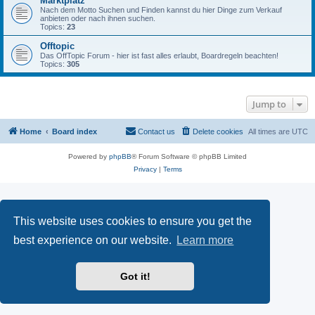
Marktplatz
Nach dem Motto Suchen und Finden kannst du hier Dinge zum Verkauf
anbieten oder nach ihnen suchen.
Topics:
23
Offtopic
Das OffTopic Forum - hier ist fast alles erlaubt, Boardregeln beachten!
Topics:
305
Jump to
Home
Board index
Contact us
Delete cookies
All times are
UTC
Powered by
phpBB
® Forum Software © phpBB Limited
Privacy
|
Terms
This website uses cookies to ensure you get the
best experience on our website.
Learn more
Got it!