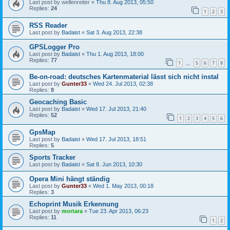
Last post by
wellenreiter
«
Thu 8. Aug 2013, 05:50
Replies:
24
1
2
3
RSS Reader
Last post by
Badaist
«
Sat 3. Aug 2013, 22:38
GPSLogger Pro
Last post by
Badaist
«
Thu 1. Aug 2013, 18:00
Replies:
77
1
5
6
7
8
…
Be-on-road: deutsches Kartenmaterial lässt sich nicht instal
Last post by
Gunter33
«
Wed 24. Jul 2013, 02:38
Replies:
8
Geocaching Basic
Last post by
Badaist
«
Wed 17. Jul 2013, 21:40
Replies:
52
1
2
3
4
5
6
GpsMap
Last post by
Badaist
«
Wed 17. Jul 2013, 18:51
Replies:
5
Sports Tracker
Last post by
Badaist
«
Sat 8. Jun 2013, 10:30
Opera Mini hängt ständig
Last post by
Gunter33
«
Wed 1. May 2013, 00:18
Replies:
3
Echoprint Musik Erkennung
Last post by
mortara
«
Tue 23. Apr 2013, 06:23
Replies:
11
1
2