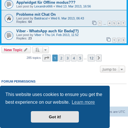
App/widget für Offline modus???
Last post by
Lexandro666
«
Wed 13. Mar 2013, 16:56
Probleme mit Chat On
Last post by
Batdracul
«
Wed 6. Mar 2013, 06:43
Replies:
64
1
4
5
6
7
…
Viber - WhatsApp auch für Bada(!?)
Last post by
Viber
«
Thu 14. Feb 2013, 11:52
Replies:
23
1
2
3
New Topic
Page
1
of
12
1
2
3
4
5
12
Next
285 topics
…
Jump to
FORUM PERMISSIONS
You
cannot
post new topics in this forum
You
cannot
reply to topics in this forum
This website uses cookies to ensure you get the
You
cannot
edit your posts in this forum
You
cannot
delete your posts in this forum
best experience on our website.
Learn more
You
cannot
post attachments in this forum
Home
Board index
Contact us
Delete cookies
All times are
UTC
Got it!
Powered by
phpBB
® Forum Software © phpBB Limited
Privacy
|
Terms