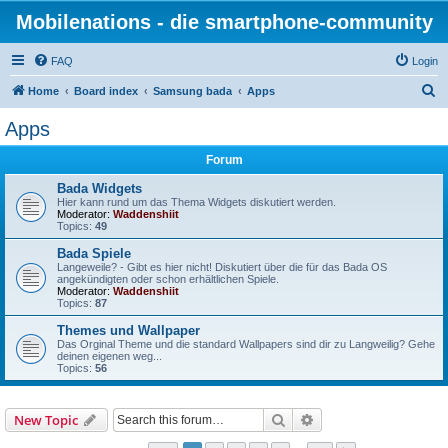
Mobilenations - die smartphone-community
FAQ
Login
S
Home
Board index
Samsung bada
Apps
e
Apps
a
Forum
r
c
Bada Widgets
Hier kann rund um das Thema Widgets diskutiert werden.
h
Moderator:
Waddenshiit
Topics:
49
Bada Spiele
Langeweile? - Gibt es hier nicht! Diskutiert über die für das Bada OS
angekündigten oder schon erhältlichen Spiele.
Moderator:
Waddenshiit
Topics:
87
Themes und Wallpaper
Das Orginal Theme und die standard Wallpapers sind dir zu Langweilig? Gehe
deinen eigenen weg...
Topics:
56
Search
Advanced search
New Topic