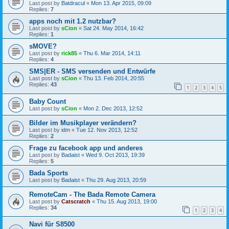
Last post by
Batdracul
«
Mon 13. Apr 2015, 09:09
Replies:
7
apps noch mit 1.2 nutzbar?
Last post by
sCion
«
Sat 24. May 2014, 16:42
Replies:
1
sMOVE?
Last post by
rick85
«
Thu 6. Mar 2014, 14:11
Replies:
4
SMS|ER - SMS versenden und Entwürfe
Last post by
sCion
«
Thu 13. Feb 2014, 20:55
Replies:
43
1
2
3
4
5
Baby Count
Last post by
sCion
«
Mon 2. Dec 2013, 12:52
Bilder im Musikplayer verändern?
Last post by
idm
«
Tue 12. Nov 2013, 12:52
Replies:
2
Frage zu facebook app und anderes
Last post by
Badaist
«
Wed 9. Oct 2013, 19:39
Replies:
5
Bada Sports
Last post by
Badaist
«
Thu 29. Aug 2013, 20:59
RemoteCam - The Bada Remote Camera
Last post by
Catscratch
«
Thu 15. Aug 2013, 19:00
Replies:
34
1
2
3
4
Navi für S8500