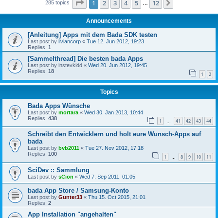
Page
1
of
12
1
2
3
4
5
12
Next
285 topics
…
Announcements
[Anleitung] Apps mit dem Bada SDK testen
Last post by
liviancorp
«
Tue 12. Jun 2012, 19:23
Replies:
1
[Sammelthread] Die besten bada Apps
Last post by
instevkidd
«
Wed 20. Jun 2012, 19:45
Replies:
18
1
2
Topics
Bada Apps Wünsche
Last post by
mortara
«
Wed 30. Jan 2013, 10:44
Replies:
438
1
41
42
43
44
…
Schreibt den Entwicklern und holt eure Wunsch-Apps auf
bada
Last post by
bvb2011
«
Tue 27. Nov 2012, 17:18
Replies:
100
1
8
9
10
11
…
SciDev :: Sammlung
Last post by
sCion
«
Wed 7. Sep 2011, 01:05
bada App Store / Samsung-Konto
Last post by
Gunter33
«
Thu 15. Oct 2015, 21:01
Replies:
2
App Installation "angehalten"