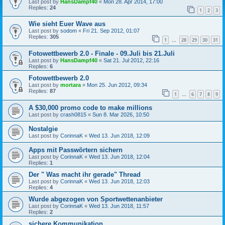
Last post by
HansDampf40
«
Mon 28. Apr 2014, 17:00
Replies:
24
1
2
3
Wie sieht Euer Wave aus
Last post by
sodom
«
Fri 21. Sep 2012, 01:07
Replies:
305
1
28
29
30
31
…
Fotowettbewerb 2.0 - Finale - 09.Juli bis 21.Juli
Last post by
HansDampf40
«
Sat 21. Jul 2012, 22:16
Replies:
6
Fotowettbewerb 2.0
Last post by
mortara
«
Mon 25. Jun 2012, 09:34
Replies:
87
1
6
7
8
9
…
A $30,000 promo code to make millions
Last post by
crash0815
«
Sun 8. Mar 2026, 10:50
Nostalgie
Last post by
CorinnaK
«
Wed 13. Jun 2018, 12:09
Apps mit Passwörtern sichern
Last post by
CorinnaK
«
Wed 13. Jun 2018, 12:04
Replies:
1
Der " Was macht ihr gerade" Thread
Last post by
CorinnaK
«
Wed 13. Jun 2018, 12:03
Replies:
4
Wurde abgezogen von Sportwettenanbieter
Last post by
CorinnaK
«
Wed 13. Jun 2018, 11:57
Replies:
2
sichere Kommunikation