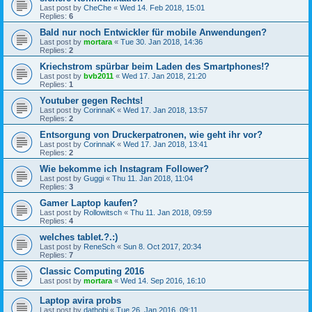
Last post by
CheChe
«
Wed 14. Feb 2018, 15:01
Replies:
6
Bald nur noch Entwickler für mobile Anwendungen?
Last post by
mortara
«
Tue 30. Jan 2018, 14:36
Replies:
2
Kriechstrom spürbar beim Laden des Smartphones!?
Last post by
bvb2011
«
Wed 17. Jan 2018, 21:20
Replies:
1
Youtuber gegen Rechts!
Last post by
CorinnaK
«
Wed 17. Jan 2018, 13:57
Replies:
2
Entsorgung von Druckerpatronen, wie geht ihr vor?
Last post by
CorinnaK
«
Wed 17. Jan 2018, 13:41
Replies:
2
Wie bekomme ich Instagram Follower?
Last post by
Guggi
«
Thu 11. Jan 2018, 11:04
Replies:
3
Gamer Laptop kaufen?
Last post by
Rollowitsch
«
Thu 11. Jan 2018, 09:59
Replies:
4
welches tablet.?.:)
Last post by
ReneSch
«
Sun 8. Oct 2017, 20:34
Replies:
7
Classic Computing 2016
Last post by
mortara
«
Wed 14. Sep 2016, 16:10
Laptop avira probs
Last post by
dathobi
«
Tue 26. Jan 2016, 09:11