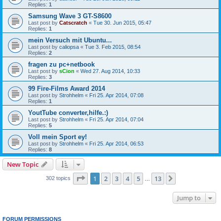
Replies:
1
Samsung Wave 3 GT-S8600
Last post by
Catscratch
«
Tue 30. Jun 2015, 05:47
Replies:
1
mein Versuch mit Ubuntu...
Last post by
caliopsa
«
Tue 3. Feb 2015, 08:54
Replies:
2
fragen zu pc+netbook
Last post by
sCion
«
Wed 27. Aug 2014, 10:33
Replies:
3
99 Fire-Films Award 2014
Last post by
Strohhelm
«
Fri 25. Apr 2014, 07:08
Replies:
1
YoutTube converter,hilfe.:)
Last post by
Strohhelm
«
Fri 25. Apr 2014, 07:04
Replies:
5
Voll mein Sport ey!
Last post by
Strohhelm
«
Fri 25. Apr 2014, 06:53
Replies:
8
New Topic
Page
1
of
13
1
2
3
4
5
13
Next
302 topics
…
Jump to
FORUM PERMISSIONS