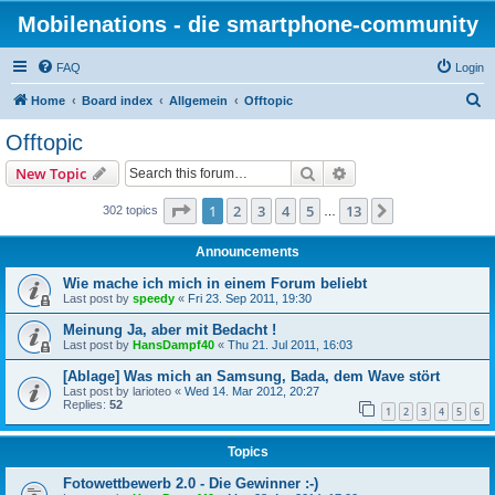
Mobilenations - die smartphone-community
FAQ
Login
S
Home
Board index
Allgemein
Offtopic
e
Offtopic
a
Search
Advanced search
New Topic
r
c
Page
1
of
13
1
2
3
4
5
13
Next
302 topics
…
h
Announcements
Wie mache ich mich in einem Forum beliebt
Last post by
speedy
«
Fri 23. Sep 2011, 19:30
Meinung Ja, aber mit Bedacht !
Last post by
HansDampf40
«
Thu 21. Jul 2011, 16:03
[Ablage] Was mich an Samsung, Bada, dem Wave stört
Last post by
larioteo
«
Wed 14. Mar 2012, 20:27
Replies:
52
1
2
3
4
5
6
Topics
Fotowettbewerb 2.0 - Die Gewinner :-)