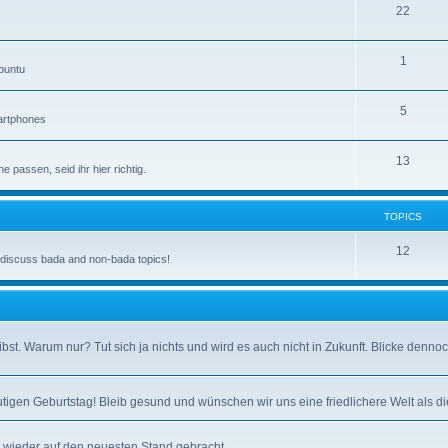
22
1
Ubuntu
5
artphones
13
 passen, seid ihr hier richtig.
TOPICS
12
o discuss bada and non-bada topics!
t. Warum nur? Tut sich ja nichts und wird es auch nicht in Zukunft. Blicke dennoc
tigen Geburtstag! Bleib gesund und wünschen wir uns eine friedlichere Welt als die
l wieder auf den neuesten Stand gebracht.