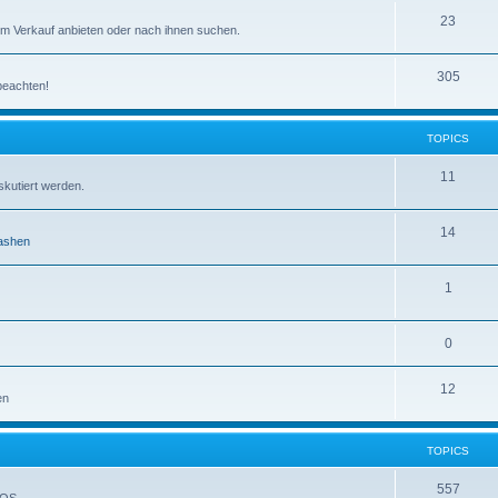
23
m Verkauf anbieten oder nach ihnen suchen.
305
 beachten!
TOPICS
11
kutiert werden.
14
ashen
1
0
12
en
TOPICS
557