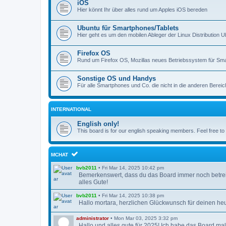
iOS
Hier könnt Ihr über alles rund um Apples iOS bereden
Ubuntu für Smartphones/Tablets
Hier geht es um den mobilen Ableger der Linux Distribution 
Firefox OS
Rund um Firefox OS, Mozillas neues Betriebssystem für Sm
Sonstige OS und Handys
Für alle Smartphones und Co. die nicht in die anderen Bereiche
INTERNATIONAL
English only!
This board is for our english speaking members. Feel free t
MCHAT
bvb2011
•
Fri Mar 14, 2025 10:42 pm
Bemerkenswert, dass du das Board immer noch betreibs
alles Gute!
bvb2011
•
Fri Mar 14, 2025 10:38 pm
Hallo mortara, herzlichen Glückwunsch für deinen heu
administrator
•
Mon Mar 03, 2025 3:32 pm
Hallo und alles gute für 2025! Ich habe das Board ma