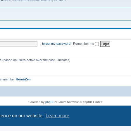
l reingeklickt. Erstaunlich, dass du das Forum auf deinem Server noch aufrecht er
I forgot my password
|
Remember me
enations.de
es“ funktioniert...
ts (based on users active over the past 5 minutes)
nsicherung oder… zukommen lassen.
rschwindet…
hat das alles zusammengetragen… mfg...
est member
HenryZen
 Wikis als Subdomain oder so bereitstellen
Powered by
phpBB
® Forum Software © phpBB Limited
mChat © by
kasimi
Privacy
|
Terms
rience on our website.
Learn more
allem: bleibt gesund!