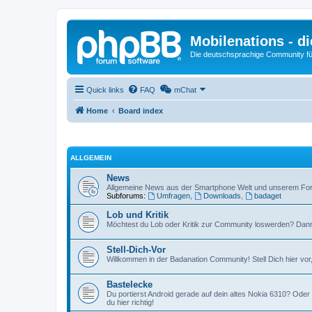
Mobilenations - 
Die deutschsprachige Community fü
Quick links
FAQ
mChat
Home
Board index
ALLGEMEIN
News
Allgemeine News aus der Smartphone Welt und unserem Fo
Subforums:
Umfragen
,
Downloads
,
badaget
Lob und Kritik
Möchtest du Lob oder Kritik zur Community loswerden? Dann is
Stell-Dich-Vor
Willkommen in der Badanation Community! Stell Dich hier vor
Bastelecke
Du portierst Android gerade auf dein altes Nokia 6310? Ode
du hier richtig!