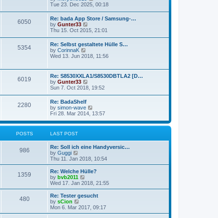
a
t
i
Tue 23. Dec 2025, 00:18
t
e
e
w
Re: bada App Store / Samsung-…
s
6050
t
V
by
Gunter33
t
h
i
Thu 15. Oct 2015, 21:01
p
e
e
o
l
w
s
Re: Selbst gestaltete Hülle S…
a
5354
t
t
V
by
CorinnaK
t
h
i
Wed 13. Jun 2018, 11:56
e
e
e
s
l
w
t
a
t
p
Re: S8530XXLA1/S8530DBTLA2 [D…
t
6019
h
o
V
by
Gunter33
e
e
s
i
Sun 7. Oct 2018, 19:52
s
l
t
e
t
a
w
p
Re: BadaShelf
t
2280
t
o
V
by
simon-wave
e
h
s
i
Fri 28. Mar 2014, 13:57
s
e
t
e
t
l
w
p
a
t
o
POSTS
LAST POST
t
h
s
e
e
t
s
Re: Soll ich eine Handyversic…
l
986
t
V
by
Guggi
a
p
i
Thu 11. Jan 2018, 10:54
t
o
e
e
s
w
Re: Welche Hülle?
s
1359
t
t
V
by
bvb2011
t
h
i
Wed 17. Jan 2018, 21:55
p
e
e
o
l
w
s
Re: Tester gesucht
480
a
t
t
V
by
sCion
t
h
i
Mon 6. Mar 2017, 09:17
e
e
e
s
l