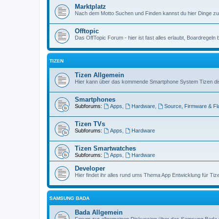
Marktplatz
Nach dem Motto Suchen und Finden kannst du hier Dinge zu
Offtopic
Das OffTopic Forum - hier ist fast alles erlaubt, Boardregeln
TIZEN
Tizen Allgemein
Hier kann über das kommende Smartphone System Tizen dis
Smartphones
Subforums:
Apps
,
Hardware
,
Source, Firmware & Fl
Tizen TVs
Subforums:
Apps
,
Hardware
Tizen Smartwatches
Subforums:
Apps
,
Hardware
Developer
Hier findet ihr alles rund ums Thema App Entwicklung für Tiz
SAMSUNG BADA
Bada Allgemein