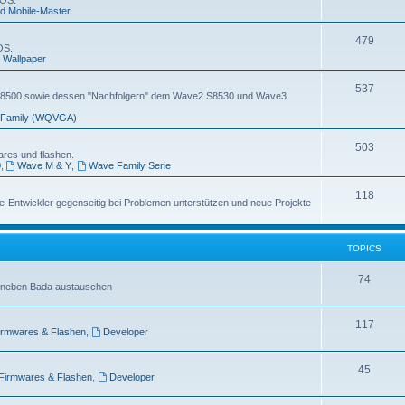
 OS.
d Mobile-Master
479
OS.
 Wallpaper
537
 S8500 sowie dessen "Nachfolgern" dem Wave2 S8530 und Wave3
Family (WQVGA)
503
ares und flashen.
0
,
Wave M & Y
,
Wave Family Serie
118
-Entwickler gegenseitig bei Problemen unterstützen und neue Projekte
TOPICS
74
S neben Bada austauschen
117
irmwares & Flashen
,
Developer
45
Firmwares & Flashen
,
Developer