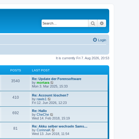
Search
Advanced search
Login
It is currently Fri 7. Aug 2026, 20:53
POSTS
LAST POST
Re: Update der Forensoftware
3540
V
by
mortara
i
Mon 3. Mar 2025, 15:33
e
w
Re: Account löschen?
410
t
V
by
rawis1
h
i
Fri 12. Jun 2026, 12:23
e
e
l
w
Re: Hallo
a
692
t
V
by
CheChe
t
h
i
Wed 14. Feb 2018, 15:19
e
e
e
s
l
w
Re: Akku selber wechseln Sams…
t
81
a
t
V
by
CorinnaK
p
t
h
i
Wed 13. Jun 2018, 11:54
o
e
e
e
s