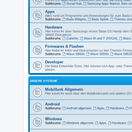
Forum zur allgemeinen Diskussion über das Samsung Bada
Subforums:
Social Hub
,
Samsung Apps Market, Kies un
Apps
Alles rund um Programme und Anwendungen für euer Bada 
Subforums:
Bada Widgets
,
Bada Spiele
,
Themes und
Hardware
Hier könnt ihr über Samsungs erstes Bada OS Handy dem
S8600 Diskutieren.
Subforums:
Zubehör
,
Wave M und Y (HVGA)
,
Wave 
Firmwares & Flashen
Hier findet ihr Infos und Diskussionen zu den Themen Firmw
Subforums:
Wave S8600
,
Wave S8500
,
Wave S853
Developer
Die Bada Entwickler Ecke. Hier können sich App- oder Theme
planen.
ANDERE SYSTEME
Mobilfunk Allgemein
Hier könnt ihr euch über den Mobilfunkmarkt und andere O
Android
Subforums:
Android allgemein
,
Apps
,
Hardware
,
F
Windows
Subforums:
Windows allgemein
,
Apps
,
Hardware
,