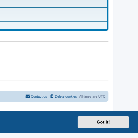
hälst. Waren schöne Zeiten hier. Kaum zu glauben, vor 10-12
Contact us
Delete cookies
All times are
UTC
Got it!