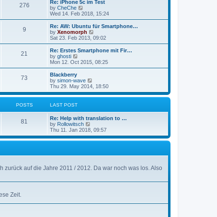
w
Re: iPhone 5c im Test
t
276
a
t
V
by
CheChe
p
t
h
i
Wed 14. Feb 2018, 15:24
o
e
e
e
s
s
l
w
Re: AW: Ubuntu für Smartphone…
t
t
9
a
t
V
by
Xenomorph
p
t
h
i
Sat 23. Feb 2013, 09:02
o
e
e
e
s
s
l
w
Re: Erstes Smartphone mit Fir…
t
t
21
a
t
V
by
ghosti
p
t
h
i
Mon 12. Oct 2015, 08:25
o
e
e
e
s
s
l
w
Blackberry
t
t
73
a
t
V
by
simon-wave
p
t
h
i
Thu 29. May 2014, 18:50
o
e
e
e
s
s
l
w
t
t
a
t
POSTS
LAST POST
p
t
h
o
e
e
Re: Help with translation to …
s
s
l
81
V
by
Rollowitsch
t
t
a
i
Thu 11. Jan 2018, 09:57
p
t
e
o
e
w
s
s
t
t
t
h
p
e
o
l
s
h zurück auf die Jahre 2011 / 2012. Da war noch was los. Also
a
t
t
e
s
t
se Zeit.
p
o
s
t