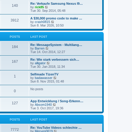
s
l
w
t
Re: Verkaufe Samsung Nexus I9…
t
a
140
t
V
by
rick85
p
t
h
i
Tue 30. Sep 2014, 05:48
o
e
e
e
s
s
l
w
A $30,000 promo code to make …
t
t
a
3912
t
V
by
crash0815
p
t
h
i
Sun 8. Mar 2026, 10:50
o
e
e
e
s
s
l
w
t
t
a
t
POSTS
LAST POST
p
t
h
o
e
e
s
Re: MessageSystem - Multilang…
s
l
184
t
V
by
Barren
t
a
i
Tue 14. Oct 2014, 12:27
p
t
e
o
e
w
Re: Wie stark verbessern sich…
s
s
167
t
V
by
alligator
t
t
h
i
Tue 30. Jan 2018, 11:34
p
e
e
o
l
w
Selfmade TizenTV
s
1
a
t
V
by
badawasser
t
t
h
i
Sun 8. Nov 2015, 01:48
e
e
e
s
l
w
No posts
t
0
a
t
p
t
h
o
e
e
App Entwicklung / Song-Erkenn…
s
s
l
127
V
by
Absom1940
t
t
a
i
Tue 3. Oct 2017, 19:36
p
t
e
o
e
w
s
s
t
t
POSTS
LAST POST
t
h
p
e
o
Re: YouTube Videos schlechte …
l
7772
s
V
by
Meryen0619