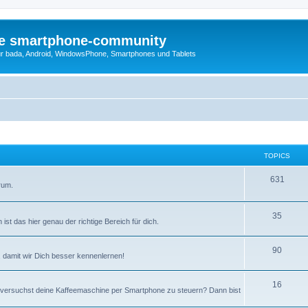
die smartphone-community
r bada, Android, WindowsPhone, Smartphones und Tablets
TOPICS
631
rum.
35
t das hier genau der richtige Bereich für dich.
90
, damit wir Dich besser kennenlernen!
16
r versuchst deine Kaffeemaschine per Smartphone zu steuern? Dann bist