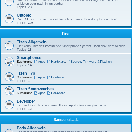
Nach dem Motto Suchen und Finden kannst du hier Dinge zum Verkauf
anbieten oder nach ihnen suchen.
Topics:
23
Offtopic
Das OffTopic Forum - hier ist fast alles erlaubt, Boardregeln beachten!
Topics:
305
Tizen
Tizen Allgemein
Hier kann über das kommende Smartphone System Tizen diskutiert werden.
Topics:
11
Smartphones
Subforums:
Apps
,
Hardware
,
Source, Firmware & Flashen
Topics:
14
Tizen TVs
Subforums:
Apps
,
Hardware
Topics:
1
Tizen Smartwatches
Subforums:
Apps
,
Hardware
Developer
Hier findet ihr alles rund ums Thema App Entwicklung für Tizen
Topics:
12
Samsung bada
Bada Allgemein