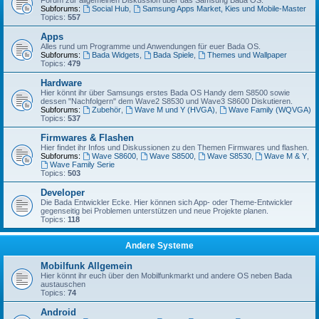
Forum zur allgemeinen Diskussion über das Samsung Bada OS.
Subforums:
Social Hub
,
Samsung Apps Market, Kies und Mobile-Master
Topics:
557
Apps
Alles rund um Programme und Anwendungen für euer Bada OS.
Subforums:
Bada Widgets
,
Bada Spiele
,
Themes und Wallpaper
Topics:
479
Hardware
Hier könnt ihr über Samsungs erstes Bada OS Handy dem S8500 sowie
dessen "Nachfolgern" dem Wave2 S8530 und Wave3 S8600 Diskutieren.
Subforums:
Zubehör
,
Wave M und Y (HVGA)
,
Wave Family (WQVGA)
Topics:
537
Firmwares & Flashen
Hier findet ihr Infos und Diskussionen zu den Themen Firmwares und flashen.
Subforums:
Wave S8600
,
Wave S8500
,
Wave S8530
,
Wave M & Y
,
Wave Family Serie
Topics:
503
Developer
Die Bada Entwickler Ecke. Hier können sich App- oder Theme-Entwickler
gegenseitig bei Problemen unterstützen und neue Projekte planen.
Topics:
118
Andere Systeme
Mobilfunk Allgemein
Hier könnt ihr euch über den Mobilfunkmarkt und andere OS neben Bada
austauschen
Topics:
74
Android