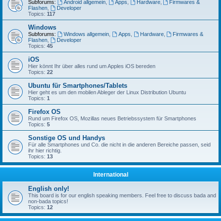
Subforums:
Android allgemein
,
Apps
,
Hardware
,
Firmwares &
Flashen
,
Developer
Topics:
117
Windows
Subforums:
Windows allgemein
,
Apps
,
Hardware
,
Firmwares &
Flashen
,
Developer
Topics:
45
iOS
Hier könnt Ihr über alles rund um Apples iOS bereden
Topics:
22
Ubuntu für Smartphones/Tablets
Hier geht es um den mobilen Ableger der Linux Distribution Ubuntu
Topics:
1
Firefox OS
Rund um Firefox OS, Mozillas neues Betriebssystem für Smartphones
Topics:
5
Sonstige OS und Handys
Für alle Smartphones und Co. die nicht in die anderen Bereiche passen, seid
ihr hier richtig.
Topics:
13
International
English only!
This board is for our english speaking members. Feel free to discuss bada and
non-bada topics!
Topics:
12