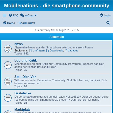
Mobilenations - die smartphone-community
FAQ
mChat
Login
S
Home
Board index
e
It is currently Sat 8. Aug 2026, 21:05
a
Allgemein
r
News
c
Allgemeine News aus der Smartphone Welt und unserem Forum.
Subforums:
Umfragen
,
Downloads
,
badaget
h
Topics:
631
Lob und Kritik
Möchtest du Lob oder Kritik zur Community loswerden? Dann ist das hier
genau der richtige Bereich für dich.
Topics:
35
Stell-Dich-Vor
Willkommen in der Badanation Community! Stell Dich hier vor, damit wir Dich
besser kennenlernen!
Topics:
90
Bastelecke
Du portierst Android gerade auf dein altes Nokia 6310? Oder versuchst deine
Kaffeemaschine per Smartphone zu steuern? Dann bist du hier richtig!
Topics:
16
Marktplatz