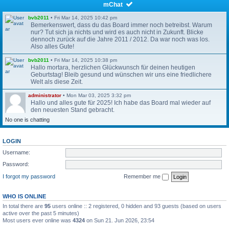
mChat
bvb2011
•
Fri Mar 14, 2025 10:42 pm
Bemerkenswert, dass du das Board immer noch betreibst. Warum
nur? Tut sich ja nichts und wird es auch nicht in Zukunft. Blicke
dennoch zurück auf die Jahre 2011 / 2012. Da war noch was los.
Also alles Gute!
bvb2011
•
Fri Mar 14, 2025 10:38 pm
Hallo mortara, herzlichen Glückwunsch für deinen heutigen
Geburtstag! Bleib gesund und wünschen wir uns eine friedlichere
Welt als diese Zeit.
administrator
•
Mon Mar 03, 2025 3:32 pm
Hallo und alles gute für 2025! Ich habe das Board mal wieder auf
den neuesten Stand gebracht.
No one is chatting
bvb2011
•
Tue Dec 26, 2023 10:38 pm
Alles Gute für 2024!
LOGIN
bvb2011
•
Tue Dec 26, 2023 10:38 pm
Username:
Hallo Patrick, hab mal nur aus Interesse hier noch mal reingeklickt.
Erstaunlich, dass du das Forum auf deinem Server noch aufrecht
Password:
erhälst. Waren schöne Zeiten hier. Kaum zu glauben, vor 10-12
Jahren war ja noch richtig viel los hier.
I forgot my password
Remember me
administrator
•
Mon Nov 15, 2021 11:07 am
Das Wiki ist wieder erreichbar unter
https://wiki.mobilenations.de
WHO IS ONLINE
In total there are
95
users online :: 2 registered, 0 hidden and 93 guests (based on users
active over the past 5 minutes)
Gunter33
•
Wed May 05, 2021 7:41 pm
Most users ever online was
4324
on Sun 21. Jun 2026, 23:54
Nochmal hier, kein Plan ob das mit den “Private messages“