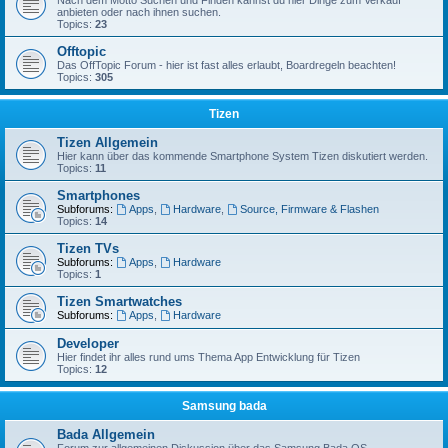
Nach dem Motto Suchen und Finden kannst du hier Dinge zum Verkauf
anbieten oder nach ihnen suchen.
Topics:
23
Offtopic
Das OffTopic Forum - hier ist fast alles erlaubt, Boardregeln beachten!
Topics:
305
Tizen
Tizen Allgemein
Hier kann über das kommende Smartphone System Tizen diskutiert werden.
Topics:
11
Smartphones
Subforums:
Apps
,
Hardware
,
Source, Firmware & Flashen
Topics:
14
Tizen TVs
Subforums:
Apps
,
Hardware
Topics:
1
Tizen Smartwatches
Subforums:
Apps
,
Hardware
Developer
Hier findet ihr alles rund ums Thema App Entwicklung für Tizen
Topics:
12
Samsung bada
Bada Allgemein