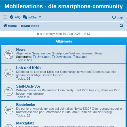
Mobilenations - die smartphone-community
FAQ
mChat
Login
S
Home
Board index
e
It is currently Mon 10. Aug 2026, 19:13
a
Allgemein
r
News
c
Allgemeine News aus der Smartphone Welt und unserem Forum.
Subforums:
Umfragen
,
Downloads
,
badaget
h
Topics:
631
Lob und Kritik
Möchtest du Lob oder Kritik zur Community loswerden? Dann ist das hier
genau der richtige Bereich für dich.
Topics:
35
Stell-Dich-Vor
Willkommen in der Badanation Community! Stell Dich hier vor, damit wir Dich
besser kennenlernen!
Topics:
90
Bastelecke
Du portierst Android gerade auf dein altes Nokia 6310? Oder versuchst deine
Kaffeemaschine per Smartphone zu steuern? Dann bist du hier richtig!
Topics:
16
Marktplatz