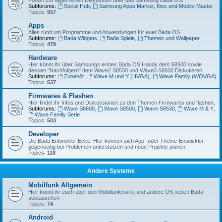
Forum zur allgemeinen Diskussion über das Samsung Bada OS.
Subforums:
Social Hub
,
Samsung Apps Market, Kies und Mobile-Master
Topics:
557
Apps
Alles rund um Programme und Anwendungen für euer Bada OS.
Subforums:
Bada Widgets
,
Bada Spiele
,
Themes und Wallpaper
Topics:
479
Hardware
Hier könnt ihr über Samsungs erstes Bada OS Handy dem S8500 sowie
dessen "Nachfolgern" dem Wave2 S8530 und Wave3 S8600 Diskutieren.
Subforums:
Zubehör
,
Wave M und Y (HVGA)
,
Wave Family (WQVGA)
Topics:
537
Firmwares & Flashen
Hier findet ihr Infos und Diskussionen zu den Themen Firmwares und flashen.
Subforums:
Wave S8600
,
Wave S8500
,
Wave S8530
,
Wave M & Y
,
Wave Family Serie
Topics:
503
Developer
Die Bada Entwickler Ecke. Hier können sich App- oder Theme-Entwickler
gegenseitig bei Problemen unterstützen und neue Projekte planen.
Topics:
118
Andere Systeme
Mobilfunk Allgemein
Hier könnt ihr euch über den Mobilfunkmarkt und andere OS neben Bada
austauschen
Topics:
74
Android