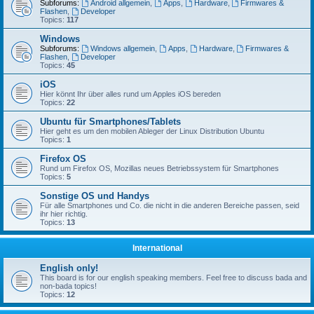
Subforums:
Android allgemein
,
Apps
,
Hardware
,
Firmwares &
Flashen
,
Developer
Topics:
117
Windows
Subforums:
Windows allgemein
,
Apps
,
Hardware
,
Firmwares &
Flashen
,
Developer
Topics:
45
iOS
Hier könnt Ihr über alles rund um Apples iOS bereden
Topics:
22
Ubuntu für Smartphones/Tablets
Hier geht es um den mobilen Ableger der Linux Distribution Ubuntu
Topics:
1
Firefox OS
Rund um Firefox OS, Mozillas neues Betriebssystem für Smartphones
Topics:
5
Sonstige OS und Handys
Für alle Smartphones und Co. die nicht in die anderen Bereiche passen, seid
ihr hier richtig.
Topics:
13
International
English only!
This board is for our english speaking members. Feel free to discuss bada and
non-bada topics!
Topics:
12