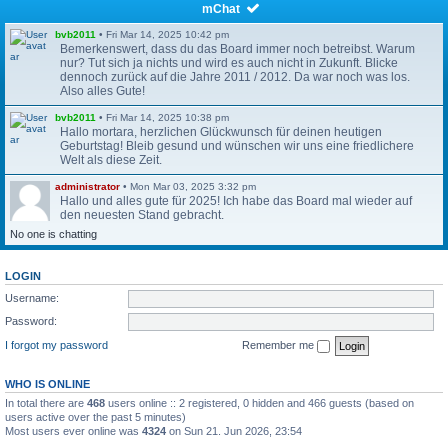
mChat
bvb2011
•
Fri Mar 14, 2025 10:42 pm
Bemerkenswert, dass du das Board immer noch betreibst. Warum
nur? Tut sich ja nichts und wird es auch nicht in Zukunft. Blicke
dennoch zurück auf die Jahre 2011 / 2012. Da war noch was los.
Also alles Gute!
bvb2011
•
Fri Mar 14, 2025 10:38 pm
Hallo mortara, herzlichen Glückwunsch für deinen heutigen
Geburtstag! Bleib gesund und wünschen wir uns eine friedlichere
Welt als diese Zeit.
administrator
•
Mon Mar 03, 2025 3:32 pm
Hallo und alles gute für 2025! Ich habe das Board mal wieder auf
den neuesten Stand gebracht.
No one is chatting
bvb2011
•
Tue Dec 26, 2023 10:38 pm
Alles Gute für 2024!
LOGIN
bvb2011
•
Tue Dec 26, 2023 10:38 pm
Username:
Hallo Patrick, hab mal nur aus Interesse hier noch mal reingeklickt.
Erstaunlich, dass du das Forum auf deinem Server noch aufrecht
Password:
erhälst. Waren schöne Zeiten hier. Kaum zu glauben, vor 10-12
Jahren war ja noch richtig viel los hier.
I forgot my password
Remember me
administrator
•
Mon Nov 15, 2021 11:07 am
Das Wiki ist wieder erreichbar unter
https://wiki.mobilenations.de
WHO IS ONLINE
In total there are
468
users online :: 2 registered, 0 hidden and 466 guests (based on
users active over the past 5 minutes)
Gunter33
•
Wed May 05, 2021 7:41 pm
Most users ever online was
4324
on Sun 21. Jun 2026, 23:54
Nochmal hier, kein Plan ob das mit den “Private messages“